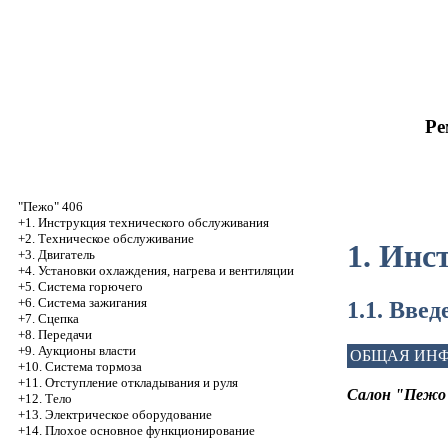
Ре
"Пежо" 406
+1. Инструкция технического обслуживания
+2. Техническое обслуживание
1. Инс
+3. Двигатель
+4. Установки охлаждения, нагрева и вентиляции
+5. Система горючего
+6. Система зажигания
1.1. Введ
+7. Сцепка
+8. Передачи
+9. Аукционы власти
ОБЩАЯ ИН
+10. Система тормоза
+11. Отступление откладывания и руля
Салон "Пежо
+12. Тело
+13. Электрическое оборудование
+14. Плохое основное функционирование