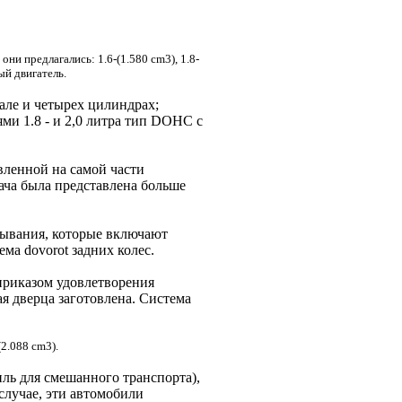
и предлагались: 1.6-(1.580 cm3), 1.8-
ый двигатель.
але и четырех цилиндрах;
ми 1.8 - и 2,0 литра тип DOHC с
овленной на самой части
ача была представлена больше
дывания, которые включают
ма dovorot задних колес.
приказом удовлетворения
я дверца заготовлена. Система
(2.088 cm3).
ль для смешанного транспорта),
 случае, эти автомобили