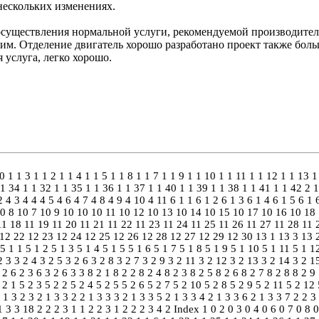
нескольких изменениях.
существления нормальной услуги, рекомендуемой производител
им. Отделение двигатель хорошо разработано проект также боль
 услуга, легко хорошо.
0
1 1 3
1 1 2
1 1 4
1 1 5
1 1 8
1 1 7
1 1 9
1 1 10
1 1 11
1 1 12
1 1 13
1
 1 34
1 1 32
1 1 35
1 1 36
1 1 37
1 1 40
1 1 39
1 1 38
1 1 41
1 1 42
2 1
2
4 3
4 4
4 5
4 6
4 7
4 8
4 9
4 10
4 11
6 1 1
6 1 2
6 1 3
6 1 4
6 1 5
6 1 
0 8
10 7
10 9
10 10
10 11
10 12
10 13
10 14
10 15
10 17
10 16
10 18
11 18
11 19
11 20
11 21
11 22
11 23
11 24
11 25
11 26
11 27
11 28
11 
12 22
12 23
12 24
12 25
12 26
12 28
12 27
12 29
12 30
13 1
13 3
13 
5 1 1
5 1 2
5 1 3
5 1 4
5 1 5
5 1 6
5 1 7
5 1 8
5 1 9
5 1 10
5 1 11
5 1 1
2 3
3 2 4
3 2 5
3 2 6
3 2 8
3 2 7
3 2 9
3 2 11
3 2 12
3 2 13
3 2 14
3 2 1
 2
6 2 3
6 3 2
6 3 3
8 2 1
8 2 2
8 2 4
8 2 3
8 2 5
8 2 6
8 2 7
8 2 8
8 2 9
 2 1
5 2 3
5 2 2
5 2 4
5 2 5
5 2 6
5 2 7
5 2 10
5 2 8
5 2 9
5 2 11
5 2 12
 1 3 2 3
2 1 3 3 2
2 1 3 3 3
2 1 3 3 5
2 1 3 3 4
2 1 3 3 6
2 1 3 3 7
2 2 3
1
3 3 18 2
2 2 3 1 1
2 2 3 1 2
2 2 3 4 2
Index
1 0
2 0
3 0
4 0
6 0
7 0
8 0