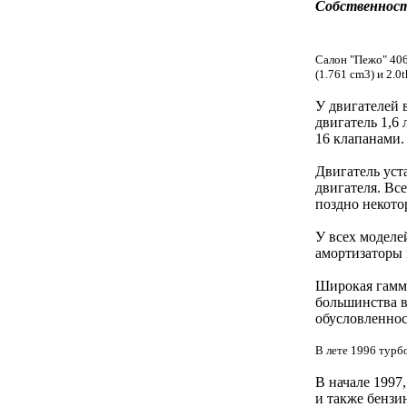
Собственнос
Салон "Пежо" 406
(1.761 cm3) и 2.0
У двигателей 
двигатель 1,6
16 клапанами.
Двигатель уст
двигателя. Вс
поздно некото
У всех моделе
амортизаторы 
Широкая гамма
большинства в
обусловленнос
В лете 1996 турбо
В начале 1997
и также бензи