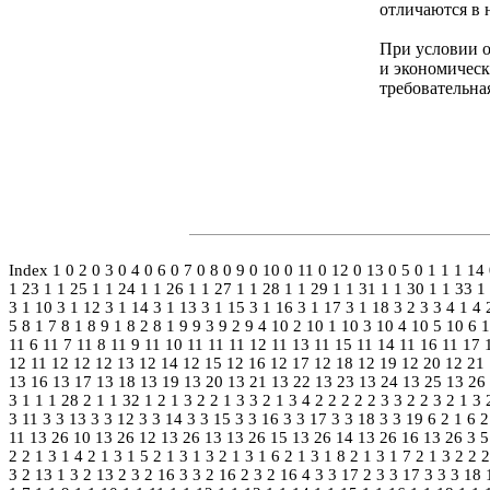
отличаются в 
При условии о
и экономическ
требовательная
Index
1 0
2 0
3 0
4 0
6 0
7 0
8 0
9 0
10 0
11 0
12 0
13 0
5 0
1 1 1
14 
1 23
1 1 25
1 1 24
1 1 26
1 1 27
1 1 28
1 1 29
1 1 31
1 1 30
1 1 33
1
3 1 10
3 1 12
3 1 14
3 1 13
3 1 15
3 1 16
3 1 17
3 1 18
3 2
3 3
4 1
4 
5
8 1 7
8 1 8
9 1
8 2
8 1 9
9 3
9 2
9 4
10 2
10 1
10 3
10 4
10 5
10 6
1
11 6
11 7
11 8
11 9
11 10
11 11
11 12
11 13
11 15
11 14
11 16
11 17
12 11
12 12
12 13
12 14
12 15
12 16
12 17
12 18
12 19
12 20
12 21
13 16
13 17
13 18
13 19
13 20
13 21
13 22
13 23
13 24
13 25
13 26
3 1
1 1 28 2
1 1 32 1
2 1 3 2
2 1 3 3
2 1 3 4
2 2 2
2 2 3
3 2 2
3 2 1
3 
3 11
3 3 13
3 3 12
3 3 14
3 3 15
3 3 16
3 3 17
3 3 18
3 3 19
6 2 1
6 2
11
13 26 10
13 26 12
13 26 13
13 26 15
13 26 14
13 26 16
13 26 3
5
2
2 1 3 1 4
2 1 3 1 5
2 1 3 1 3
2 1 3 1 6
2 1 3 1 8
2 1 3 1 7
2 1 3 2 2
2
3 2 13 1
3 2 13 2
3 2 16 3
3 2 16 2
3 2 16 4
3 3 17 2
3 3 17 3
3 3 18 