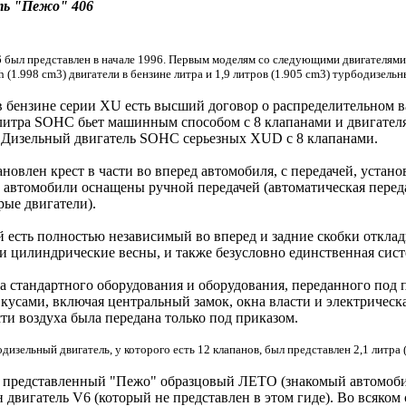
ть "Пежо" 406
 был представлен в начале 1996. Первым моделям со следующими двигателями он
th (1.998 cm3) двигатели в бензине литра и 1,9 литров (1.905 cm3) турбодизельн
в бензине серии XU есть высший договор о распределительном в
 литра SOHC бьет машинным способом с 8 клапанами и двигателя
 Дизельный двигатель SOHC серьезных XUD с 8 клапанами.
ановлен крест в части во вперед автомобиля, с передачей, устан
е автомобили оснащены ручной передачей (автоматическая перед
рые двигатели).
й есть полностью независимый во вперед и задние скобки откла
и цилиндрические весны, и также безусловно единственная систе
 стандартного оборудования и оборудования, переданного под 
кусами, включая центральный замок, окна власти и электрическа
ти воздуха была передана только под приказом.
дизельный двигатель, у которого есть 12 клапанов, был представлен 2,1 литра 
, представленный "Пежо" образцовый ЛЕТО (знакомый автомоби
н двигатель V6 (который не представлен в этом гиде). Во всяком