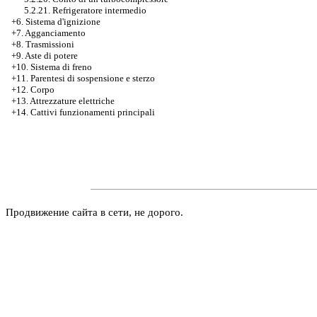
5.2.21. Refrigeratore intermedio
+6. Sistema d'ignizione
+7. Agganciamento
+8. Trasmissioni
+9. Aste di potere
+10. Sistema di freno
+11. Parentesi di sospensione e sterzo
+12. Corpo
+13. Attrezzature elettriche
+14. Cattivi funzionamenti principali
Продвижение сайта в сети, не дорого.