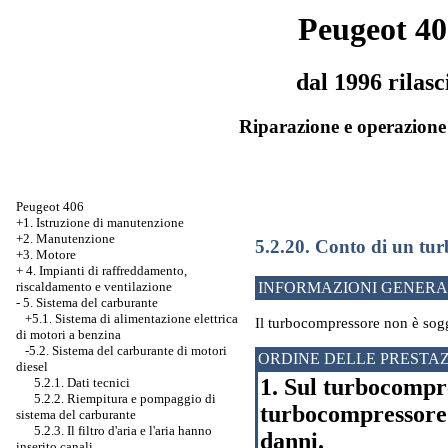
Peugeot 40
dal 1996 rilasc
Riparazione e operazione 
Peugeot 406
+1. Istruzione di manutenzione
+2. Manutenzione
5.2.20. Conto di un tu
+3. Motore
+
4. Impianti di raffreddamento,
riscaldamento e ventilazione
INFORMAZIONI GENERA
-
5. Sistema del carburante
+5.1. Sistema di alimentazione elettrica
Il turbocompressore non è sogge
di motori a benzina
-5.2. Sistema del carburante di motori
ORDINE DELLE PRESTAZ
diesel
1. Sul turbocompre
5.2.1. Dati tecnici
5.2.2. Riempitura e pompaggio di
turbocompressore s
sistema del carburante
5.2.3. Il filtro d'aria e l'aria hanno
danni.
inserito canali