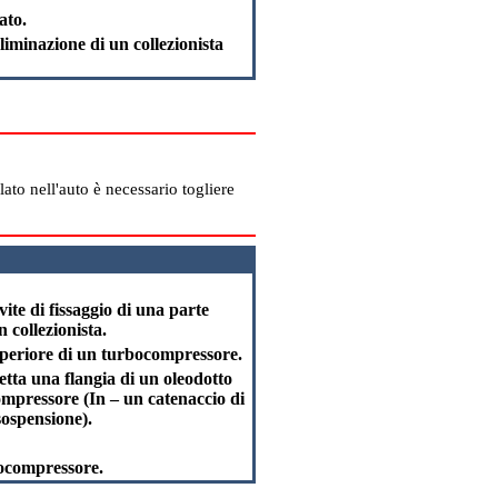
ato.
eliminazione di un collezionista
lato nell'auto è necessario togliere
te di fissaggio di una parte
 collezionista.
superiore di un turbocompressore.
etta una flangia di un oleodotto
ompressore (In – un catenaccio di
sospensione).
rbocompressore.