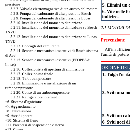
pressione
5. Elimini un c
5.2.7. Valvola elettromagnetica di un arresto del motore
6. Vite nelle f
5.2.8. Pompa del carburante di alta pressione Bosch
indietro.
5.2.9. Pompa del carburante di alta pressione Lucas
5.2.10. Installazione del momento d'iniezione
5.2.11. Installazione del momento d'iniezione su Bosch
2.1 MOTORI DI
TNVD
5.2.12. Installazione del momento d'iniezione su Lucas
Prevenzione
TNVD
5.2.13. Boccagli del carburante
All'insufficien
5.2.14. Sensori e meccanismi esecutivi di Bosch sistema
l'unità di potere
di AS3
5.2.15. Sensori e meccanismi esecutivi (EPOPEA di
Lucas)
ORDINE DEL
5.2.16. Collezionista di apertura di ammissione
5.2.17. Collezionista finale
1. Tolga
l'unità
5.2.18. Turbocompressore
5.2.19. Eliminazione e installazione di un
turbocompressore
3. Sviti una n
5.2.20. Conto di un turbocompressore
5.2.21. Refrigeratore intermedio
+6. Sistema d'ignizione
+7. Agganciamento
+8. Trasmissioni
5. Sviti un ca
+9. Aste di potere
+10. Sistema di freno
6. Sviti noci 
+11. Parentesi di sospensione e sterzo
+12. Corpo