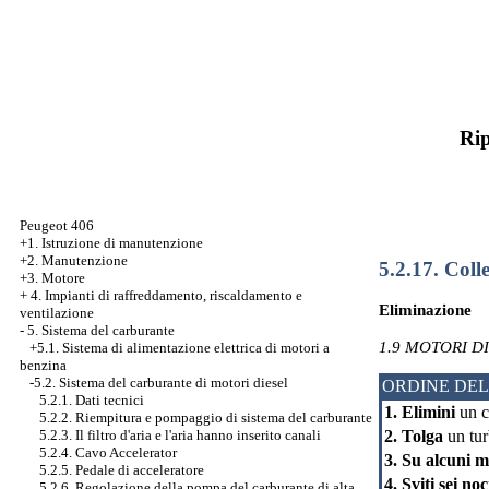
Rip
Peugeot 406
+1. Istruzione di manutenzione
+2. Manutenzione
5.2.17. Colle
+3. Motore
+
4. Impianti di raffreddamento, riscaldamento e
Eliminazione
ventilazione
-
5. Sistema del carburante
1.9 MOTORI DI
+5.1. Sistema di alimentazione elettrica di motori a
benzina
-5.2. Sistema del carburante di motori diesel
ORDINE DEL
5.2.1. Dati tecnici
1. Elimini
un c
5.2.2. Riempitura e pompaggio di sistema del carburante
5.2.3. Il filtro d'aria e l'aria hanno inserito canali
2. Tolga
un tur
5.2.4. Cavo Accelerator
3. Su alcuni m
5.2.5. Pedale di acceleratore
4. Sviti sei noc
5.2.6. Regolazione della pompa del carburante di alta