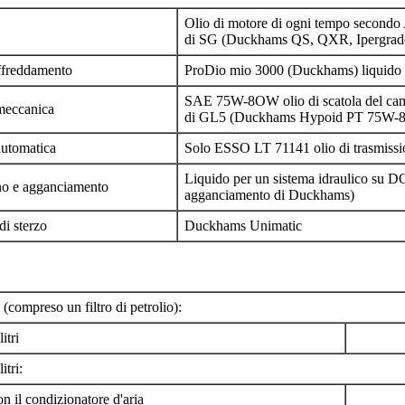
Olio di motore di ogni tempo second
di SG (Duckhams QS, QXR, Ipergrado
affreddamento
ProDio mio 3000 (Duckhams) liquido 
SAE 75W-8OW olio di scatola del cam
meccanica
di GL5 (Duckhams Hypoid PT 75W
automatica
Solo ESSO LT 71141 olio di trasmissi
Liquido per un sistema idraulico su DO
eno e agganciamento
agganciamento di Duckhams)
di sterzo
Duckhams Unimatic
(compreso un filtro di petrolio):
itri
itri:
 il condizionatore d'aria