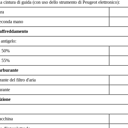
a cintura di guida (con uso dello strumento di Peugeot elettronico):
ra
seconda mano
raffreddamento
antigelo:
l 50%
l 55%
carburante
ante del filtro d'aria
urante
izione
acchina