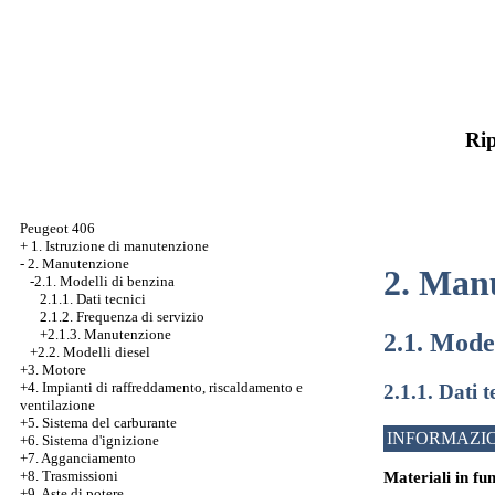
Rip
Peugeot 406
+
1. Istruzione di manutenzione
-
2. Manutenzione
2. Man
-2.1. Modelli di benzina
2.1.1. Dati tecnici
2.1.2. Frequenza di servizio
+2.1.3. Manutenzione
2.1. Mode
+2.2. Modelli diesel
+3. Motore
+4. Impianti di raffreddamento, riscaldamento e
2.1.1. Dati t
ventilazione
+5. Sistema del carburante
INFORMAZIO
+6. Sistema d'ignizione
+7. Agganciamento
+8. Trasmissioni
Materiali in fun
+9. Aste di potere