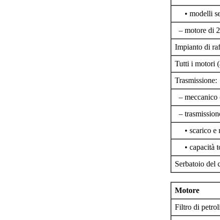
• modelli sen
– motore di 2
Impianto di ra
Tutti i motori
Trasmissione:
– meccanico (
– trasmission
• scarico e r
• capacità tot
Serbatoio del 
Motore
Filtro di petrol