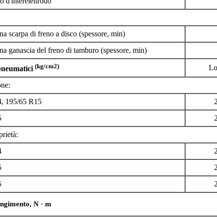
 d'interelettrodo
na scarpa di freno a disco (spessore, min)
na ganascia del freno di tamburo (spessore, min)
(kg/cm2)
Lo
 pneumatici
one:
, 195/65 R15
5
prietà:
4
5
5
ingimento, N · m