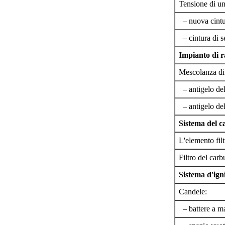
Tensione di un
– nuova cintu
– cintura di 
Impianto di 
Mescolanza di 
– antigelo de
– antigelo de
Sistema del 
L'elemento filtr
Filtro del carb
Sistema d'ign
Candele:
– battere a m