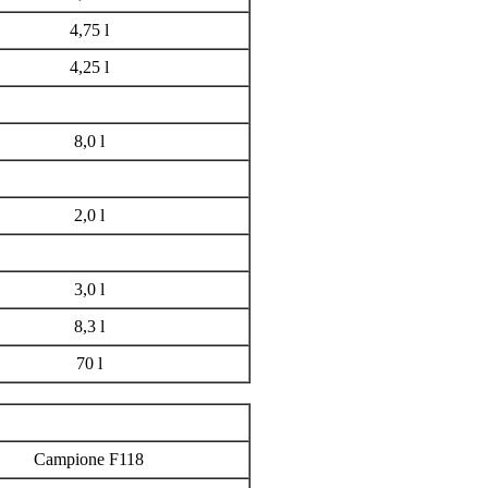
4,75 l
4,25 l
8,0 l
2,0 l
3,0 l
8,3 l
70 l
Campione F118