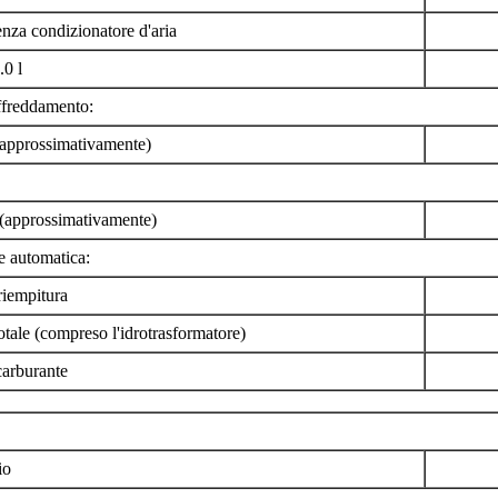
za condizionatore d'aria
.0 l
ffreddamento:
 (approssimativamente)
approssimativamente)
e automatica:
iempitura
ale (compreso l'idrotrasformatore)
carburante
io