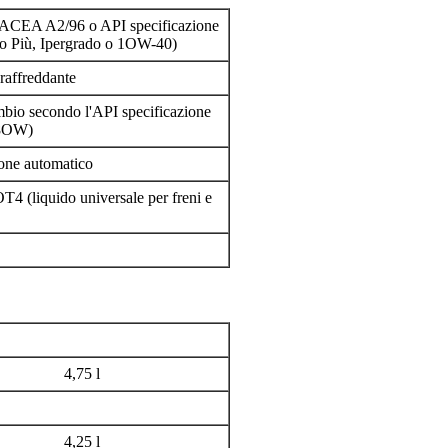
o ACEA A2/96 o API specificazione
 Più, Ipergrado o 1OW-40)
raffreddante
bio secondo l'API specificazione
-8OW)
one automatico
T4 (liquido universale per freni e
4,75 l
4,25 l