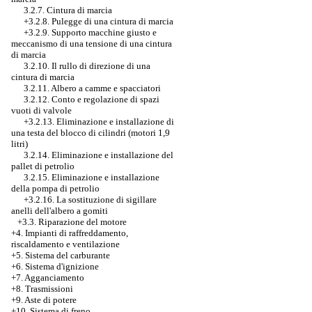
3.2.7. Cintura di marcia
+3.2.8.
Pulegge di una cintura di marcia
+3.2.9. Supporto macchine giusto e
meccanismo di una tensione di una cintura
di marcia
3.2.10. Il rullo di direzione di una
cintura di marcia
3.2.11. Albero a camme e spacciatori
3.2.12. Conto e regolazione di spazi
vuoti di valvole
+3.2.13. Eliminazione e installazione di
una testa del blocco di cilindri (motori 1,9
litri)
3.2.14. Eliminazione e installazione del
pallet di petrolio
3.2.15. Eliminazione e installazione
della pompa di petrolio
+3.2.16.
La sostituzione di sigillare
anelli dell'albero a gomiti
+3.3. Riparazione del motore
+4. Impianti di raffreddamento,
riscaldamento e ventilazione
+5. Sistema del carburante
+6. Sistema d'ignizione
+7. Agganciamento
+8. Trasmissioni
+9. Aste di potere
+10. Sistema di freno