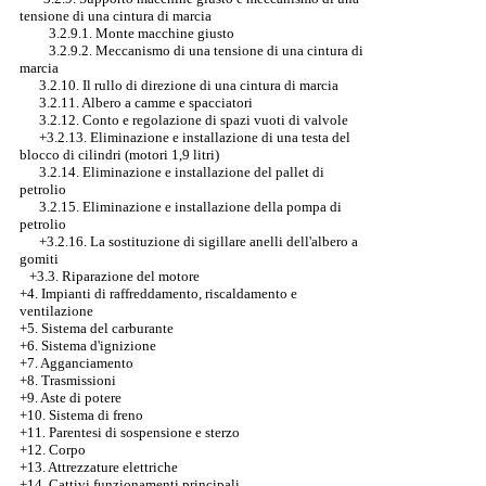
tensione di una cintura di marcia
3.2.9.1. Monte macchine giusto
3.2.9.2. Meccanismo di una tensione di una cintura di
marcia
3.2.10. Il rullo di direzione di una cintura di marcia
3.2.11. Albero a camme e spacciatori
3.2.12. Conto e regolazione di spazi vuoti di valvole
+3.2.13. Eliminazione e installazione di una testa del
blocco di cilindri (motori 1,9 litri)
3.2.14. Eliminazione e installazione del pallet di
petrolio
3.2.15. Eliminazione e installazione della pompa di
petrolio
+3.2.16.
La sostituzione di sigillare anelli dell'albero a
gomiti
+3.3. Riparazione del motore
+4. Impianti di raffreddamento, riscaldamento e
ventilazione
+5. Sistema del carburante
+6. Sistema d'ignizione
+7. Agganciamento
+8. Trasmissioni
+9. Aste di potere
+10. Sistema di freno
+11. Parentesi di sospensione e sterzo
+12. Corpo
+13. Attrezzature elettriche
+14. Cattivi funzionamenti principali