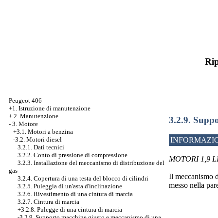
Rip
Peugeot 406
+1. Istruzione di manutenzione
+
2. Manutenzione
3.2.9. Suppo
-
3. Motore
+3.1. Motori a benzina
-3.2. Motori diesel
INFORMAZIO
3.2.1. Dati tecnici
3.2.2. Conto di pressione di compressione
MOTORI 1,9 L
3.2.3. Installazione del meccanismo di distribuzione del
gas
Il meccanismo di
3.2.4. Copertura di una testa del blocco di cilindri
messo nella pare
3.2.5. Puleggia di un'asta d'inclinazione
3.2.6. Rivestimento di una cintura di marcia
3.2.7. Cintura di marcia
+3.2.8.
Pulegge di una cintura di marcia
-3.2.9. Supporto macchine giusto e meccanismo di una