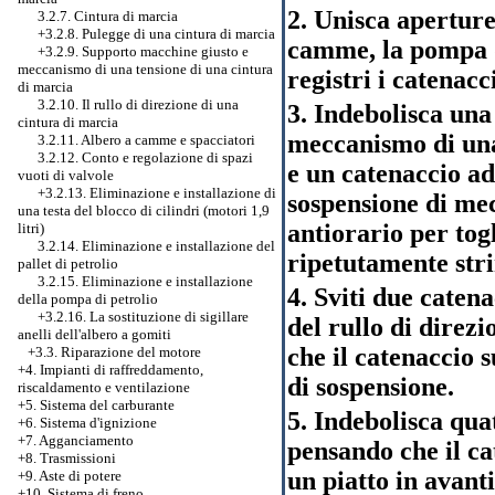
2. Unisca aperture
3.2.7. Cintura di marcia
+3.2.8.
Pulegge di una cintura di marcia
camme, la pompa d
+3.2.9. Supporto macchine giusto e
meccanismo di una tensione di una cintura
registri i catenacci
di marcia
3.2.10. Il rullo di direzione di una
3. Indebolisca una
cintura di marcia
meccanismo di una
3.2.11. Albero a camme e spacciatori
3.2.12. Conto e regolazione di spazi
e un catenaccio ad
vuoti di valvole
+3.2.13. Eliminazione e installazione di
sospensione di mec
una testa del blocco di cilindri (motori 1,9
antiorario per tog
litri)
3.2.14. Eliminazione e installazione del
ripetutamente stri
pallet di petrolio
3.2.15. Eliminazione e installazione
4. Sviti due catena
della pompa di petrolio
+3.2.16.
La sostituzione di sigillare
del rullo di direzi
anelli dell'albero a gomiti
che il catenaccio 
+3.3. Riparazione del motore
+4. Impianti di raffreddamento,
di sospensione.
riscaldamento e ventilazione
+5. Sistema del carburante
5. Indebolisca quat
+6. Sistema d'ignizione
+7. Agganciamento
pensando che il ca
+8. Trasmissioni
un piatto in avanti
+9. Aste di potere
+10. Sistema di freno