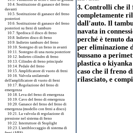
10.4. Sostituzione di ganasce del freno
3. Controlli che i
davanti
completamente rila
10.5. Sostituzione di ganasce del freno
posteriori
dall'auto. Il tamb
10.6. Sostituzione di ganasce del freno
posteriori su freni di tamburo
navata in connessi
10.7. Spedisca il disco di freno
perché è tenuto da
10.8. Indietro disco di freno
10.9. Indietro tamburo del freno
per eliminazione 
10:10. Sostegno di un freno in avanti
10:11. Sostegno di una ruota posteriore
bussano a perimet
10:12. Indietro cilindro di freno
10:13. Cilindro di freno principale
plastica o kiyanka
10:14. Pedale del freno
caso che il freno
10:15. Amplificatore di vuoto di freni
10:16. Valvola unilaterale
rilasciato, e compi
dell'amplificatore di vuoto di freni
10:17. Regolazione del freno di
emergenza
10:18. Leva del freno di emergenza
10:19. Cavo del freno di emergenza
10:20. Ganasce del freno del freno di
emergenza (modello con freni a disco)
10:21. La valvola di regolazione di
pressione nel sistema di freno
10:22. Interruttore di Stoplight
10:23. L'antibloccaggio di sistema di
freni (ABS)