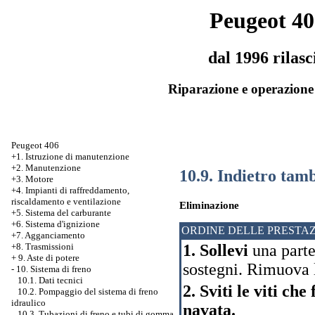
Peugeot 40
dal 1996 rilasc
Riparazione e operazione 
Peugeot 406
+1. Istruzione di manutenzione
+2. Manutenzione
10.9. Indietro tam
+3. Motore
+4. Impianti di raffreddamento,
riscaldamento e ventilazione
Eliminazione
+5. Sistema del carburante
+6. Sistema d'ignizione
ORDINE DELLE PRESTAZ
+7. Agganciamento
1. Sollevi
una parte 
+8. Trasmissioni
+
9. Aste di potere
sostegni. Rimuova l
-
10. Sistema di freno
10.1. Dati tecnici
2. Sviti le viti ch
10.2. Pompaggio del sistema di freno
idraulico
navata.
10.3. Tubazioni di freno e tubi di gomma