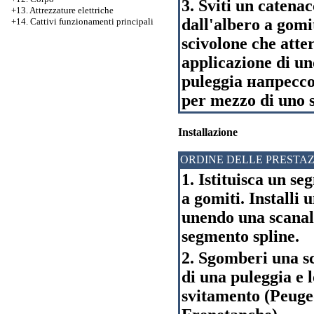
3. Sviti un catena
+13. Attrezzature elettriche
dall'albero a gomit
+14. Cattivi funzionamenti principali
scivolone che atte
applicazione di uno
puleggia напрессов
per mezzo di uno s
Installazione
ORDINE DELLE PRESTAZ
1. Istituisca un se
a gomiti. Installi 
unendo una scanal
segmento spline.
2. Sgomberi una sc
di una puleggia e 
svitamento (Peuge