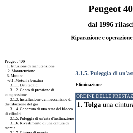
Peugeot 40
dal 1996 rilasc
Riparazione e operazione 
Peugeot 406
+1. Istruzione di manutenzione
+
2. Manutenzione
3.1.5. Puleggia di un'as
-
3. Motore
-3.1. Motori a benzina
Eliminazione
3.1.1. Dati tecnici
3.1.2. Conto di pressione di
compressione
ORDINE DELLE PRESTAZ
3.1.3. Installazione del meccanismo di
1. Tolga
una cintura
distribuzione del gas
3.1.4. Copertura di una testa del blocco
di cilindri
3.1.5. Puleggia di un'asta d'inclinazione
3.1.6. Rivestimento di una cintura di
marcia
3.1.7. Cintura di marcia