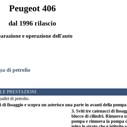
Peugeot 406
dal 1996 rilascio
arazione e operazione dell'auto
a di petrolio
LE PRESTAZIONI
pallet di petrolio.
ti di fissaggio e scopra un asterisco una parte in avanti della pompa 
3. Sviti tre catenacci di fissa
blocco di cilindri. Rimuova u
pompa e rimuova la pompa di 
tolga lo strato che è istituito