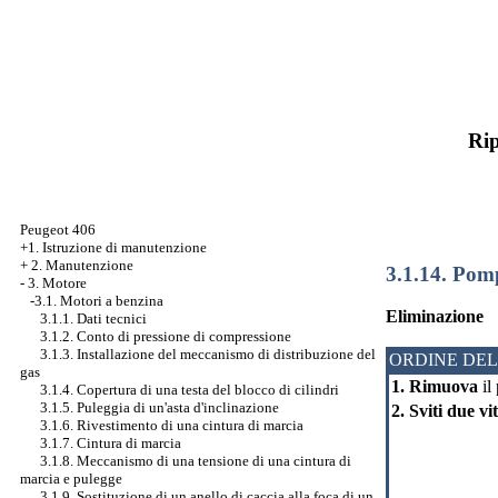
Rip
Peugeot 406
+1. Istruzione di manutenzione
+
2. Manutenzione
3.1.14. Pomp
-
3. Motore
-3.1. Motori a benzina
Eliminazione
3.1.1. Dati tecnici
3.1.2. Conto di pressione di compressione
3.1.3. Installazione del meccanismo di distribuzione del
ORDINE DEL
gas
1. Rimuova
il 
3.1.4. Copertura di una testa del blocco di cilindri
3.1.5. Puleggia di un'asta d'inclinazione
2. Sviti due vi
3.1.6. Rivestimento di una cintura di marcia
3.1.7. Cintura di marcia
3.1.8. Meccanismo di una tensione di una cintura di
marcia e pulegge
3.1.9. Sostituzione di un anello di caccia alla foca di un