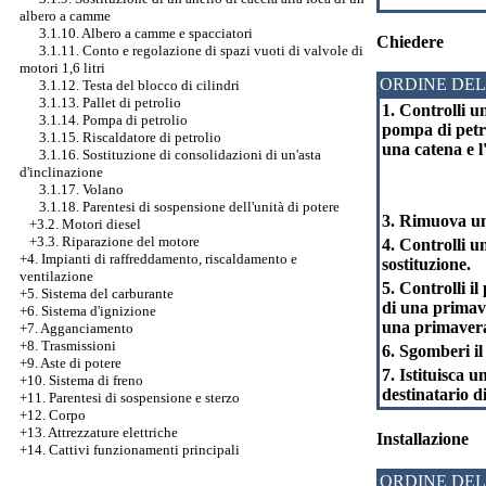
albero a camme
3.1.10. Albero a camme e spacciatori
Chiedere
3.1.11. Conto e regolazione di spazi vuoti di valvole di
motori 1,6 litri
ORDINE DEL
3.1.12. Testa del blocco di cilindri
3.1.13. Pallet di petrolio
1. Controlli un
3.1.14. Pompa di petrolio
pompa di petro
3.1.15. Riscaldatore di petrolio
una catena e l
3.1.16. Sostituzione di consolidazioni di un'asta
d'inclinazione
3.1.17. Volano
3.1.18. Parentesi di sospensione dell'unità di potere
3. Rimuova un 
+3.2. Motori diesel
+3.3. Riparazione del motore
4. Controlli u
+4. Impianti di raffreddamento, riscaldamento e
sostituzione.
ventilazione
5. Controlli il
+5. Sistema del carburante
di una primave
+6. Sistema d'ignizione
una primavera
+7. Agganciamento
+8. Trasmissioni
6. Sgomberi il 
+9. Aste di potere
7. Istituisca u
+10. Sistema di freno
destinatario di
+11. Parentesi di sospensione e sterzo
+12. Corpo
+13. Attrezzature elettriche
Installazione
+14. Cattivi funzionamenti principali
ORDINE DEL