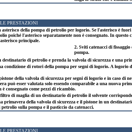
LE PRESTAZIONI
 asterisco della pompa di petrolio per logorio. Se l'asterisco è fuori 
lio poiché l'asterisco separatamente non è consegnato. In questo ca
'asterisco principale.
2. Sviti catenacci di fissaggio
pompa.
destinatario di petrolio e prenda la valvola di sicurezza e una pr
na condizione di rotori della pompa per segni di logorio. A logorio 
 pistone della valvola di sicurezza per segni di logorio e in caso di n
ra può esser valutata solo essendo comparabile a una nuova primav
 è consegnato come pezzi di ricambio.
filtro di maglia di un destinatario di petrolio il solvente corrispond
na primavera della valvola di sicurezza e il pistone in un destinatario
 petrolio sulla pompa e il pasticcio da catenacci.
LE PRESTAZIONI