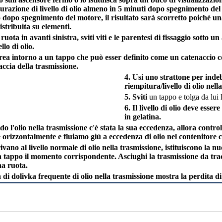
razione di livello di olio almeno in 5 minuti dopo spegnimento del m
o dopo spegnimento del motore, il risultato sarà scorretto poiché un
istribuita su elementi.
uota in avanti sinistra, sviti viti e le parentesi di fissaggio sotto u
llo di olio.
area intorno a un tappo che può esser definito come un catenaccio c
accia della trasmissione.
4. Usi uno strattone per indeb
riempitura/livello di olio nell
5. Sviti
un tappo e tolga da lui 
6. Il livello di olio deve esser
in gelatina.
o l'olio nella trasmissione c'è stata la sua eccedenza, allora controll
orizzontalmente e fluiamo giù a eccedenza di olio nel contenitore 
vano al livello normale di olio nella trasmissione, istituiscono la 
 tappo il momento corrispondente. Asciughi la trasmissione da tracc
na ruota.
à di dolivka frequente di olio nella trasmissione mostra la perdita di