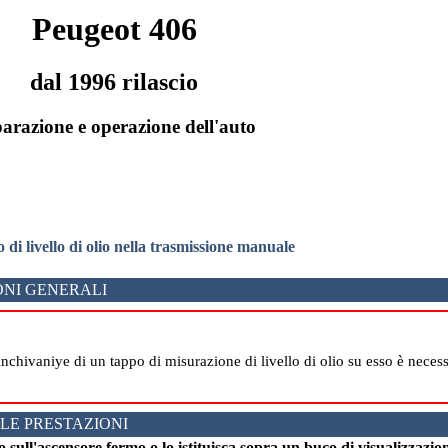
Peugeot 406
dal 1996 rilascio
arazione e operazione dell'auto
o di livello di olio nella trasmissione manuale
NI GENERALI
hivaniye di un tappo di misurazione di livello di olio su esso è necessa
LE PRESTAZIONI
to sull'ascensore fermo o lo istituisca sopra un buco di visualizzazio