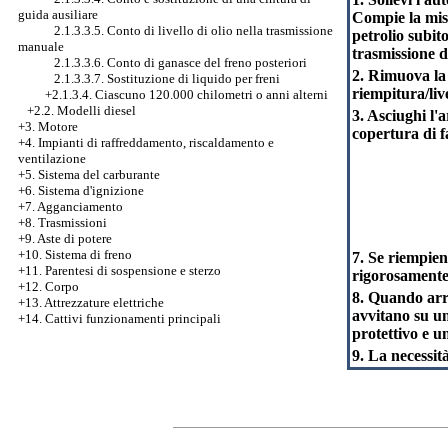
guida ausiliare
Compie la misu
2.1.3.3.5. Conto di livello di olio nella trasmissione
petrolio subit
manuale
trasmissione d
2.1.3.3.6. Conto di ganasce del freno posteriori
2. Rimuova la r
2.1.3.3.7. Sostituzione di liquido per freni
riempitura/live
+2.1.3.4. Ciascuno 120.000 chilometri o anni alterni
+2.2. Modelli diesel
3. Asciughi l'
+3. Motore
copertura di f
+4. Impianti di raffreddamento, riscaldamento e
ventilazione
+5. Sistema del carburante
+6. Sistema d'ignizione
+7. Agganciamento
+8. Trasmissioni
+9. Aste di potere
+10. Sistema di freno
7. Se riempiend
+11. Parentesi di sospensione e sterzo
rigorosamente 
+12. Corpo
8. Quando arri
+13. Attrezzature elettriche
avvitano su un
+14. Cattivi funzionamenti principali
protettivo e u
9. La necessit