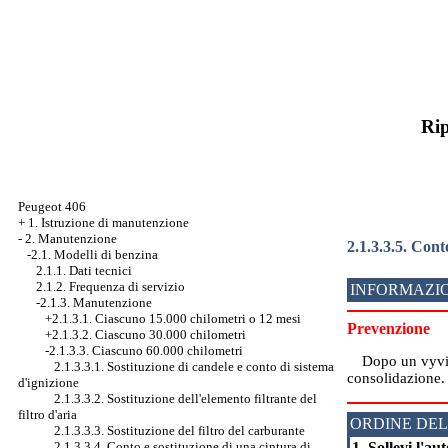
Rip
Peugeot 406
+
1. Istruzione di manutenzione
-
2. Manutenzione
2.1.3.3.5. Cont
-2.1. Modelli di benzina
2.1.1. Dati tecnici
2.1.2. Frequenza di servizio
INFORMAZIO
-2.1.3. Manutenzione
+2.1.3.1. Ciascuno 15.000 chilometri o 12 mesi
Prevenzione
+2.1.3.2. Ciascuno 30.000 chilometri
-2.1.3.3. Ciascuno 60.000 chilometri
Dopo un vyvinc
2.1.3.3.1. Sostituzione di candele e conto di sistema
consolidazione.
d'ignizione
2.1.3.3.2. Sostituzione dell'elemento filtrante del
filtro d'aria
ORDINE DEL
2.1.3.3.3. Sostituzione del filtro del carburante
1. Sollevi l'au
2.1.3.3.4. Conto e sostituzione di una cintura di