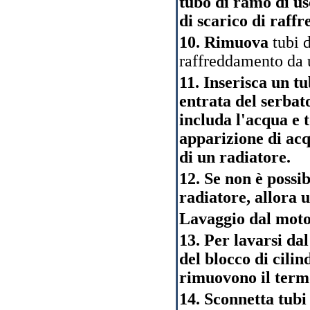
tubo di ramo di usc
di scarico di raffr
10. Rimuova
tubi 
raffreddamento da u
11. Inserisca un t
entrata del serbat
includa l'acqua e 
apparizione di acq
di un radiatore.
12. Se non è possi
radiatore, allora u
Lavaggio dal mot
13. Per lavarsi da
del blocco di cilind
rimuovono il term
14. Sconnetta tubi