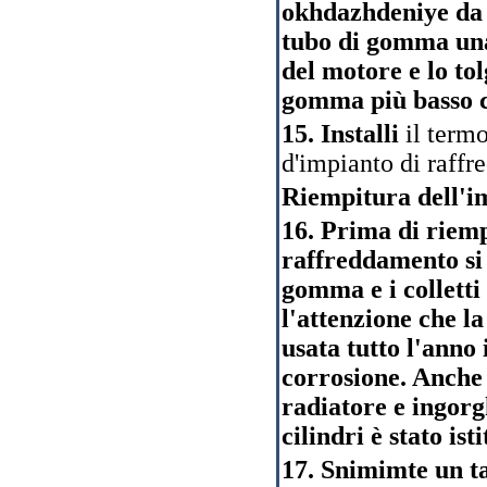
okhdazhdeniye da 
tubo di gomma una 
del motore e lo to
gomma più basso c
15. Installi
il term
d'impianto di raff
Riempitura dell'i
16. Prima di riemp
raffreddamento si a
gomma e i colletti
l'attenzione che l
usata tutto l'anno
corrosione. Anche 
radiatore e ingorgh
cilindri è stato ist
17. Snimimte un ta