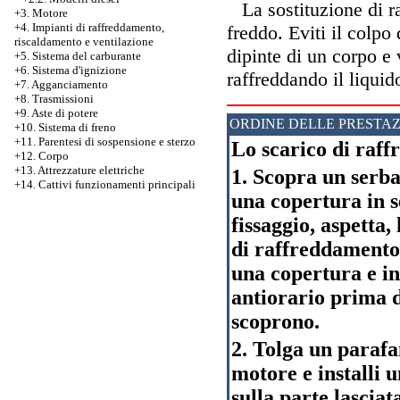
La sostituzione di ra
+3. Motore
+4. Impianti di raffreddamento,
freddo. Eviti il colpo 
riscaldamento e ventilazione
dipinte di un corpo e 
+5. Sistema del carburante
+6. Sistema d'ignizione
raffreddando il liquid
+7. Agganciamento
+8. Trasmissioni
+9. Aste di potere
ORDINE DELLE PRESTAZ
+10. Sistema di freno
+11. Parentesi di sospensione e sterzo
Lo scarico di raffr
+12. Corpo
+13. Attrezzature elettriche
1. Scopra un serba
+14. Cattivi funzionamenti principali
una copertura in 
fissaggio, aspetta,
di raffreddamento 
una copertura e in
antiorario prima d
scoprono.
2. Tolga un paraf
motore e installi 
sulla parte lasciat