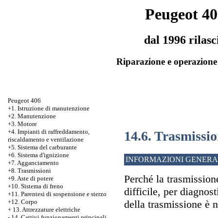
Peugeot 40
dal 1996 rilasc
Riparazione e operazione 
Peugeot 406
+1. Istruzione di manutenzione
+2. Manutenzione
+3. Motore
+4. Impianti di raffreddamento,
14.6. Trasmissi
riscaldamento e ventilazione
+5. Sistema del carburante
+6. Sistema d'ignizione
INFORMAZIONI GENERA
+7. Agganciamento
+8. Trasmissioni
Perché la trasmission
+9. Aste di potere
+10. Sistema di freno
difficile, per diagnos
+11. Parentesi di sospensione e sterzo
della trasmissione è
+12. Corpo
+
13. Attrezzature elettriche
-
14. Cattivi funzionamenti principali