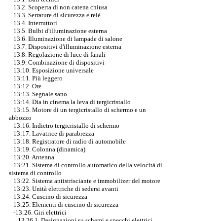
13.2. Scoperta di non catena chiusa
13.3. Serrature di sicurezza e relé
13.4. Interruttori
13.5. Bulbi d'illuminazione esterna
13.6. Illuminazione di lampade di salone
13.7. Dispositivi d'illuminazione esterna
13.8. Regolazione di luce di fanali
13.9. Combinazione di dispositivi
13:10. Esposizione universale
13:11. Più leggero
13:12. Ore
13:13. Segnale sano
13:14. Dia in cinema la leva di tergicristallo
13:15. Motore di un tergicristallo di schermo e un
abbozzo
13:16. Indietro tergicristallo di schermo
13:17. Lavatrice di parabrezza
13:18. Registratore di radio di automobile
13:19. Colonna (dinamica)
13:20. Antenna
13:21. Sistema di controllo automatico della velocità di
sistema di controllo
13:22. Sistema antistrisciante e immobilizer del motore
13:23. Unità elettriche di sedersi avanti
13:24. Cuscino di sicurezza
13:25. Elementi di cuscino di sicurezza
-13:26. Giri elettrici
13.26.1. Designazioni su schemi e specchi elettrici