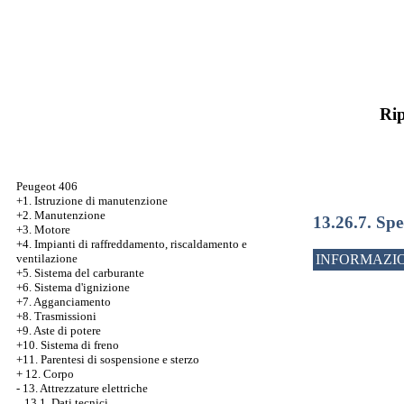
Rip
Peugeot 406
+1. Istruzione di manutenzione
+2. Manutenzione
13.26.7. Spe
+3. Motore
+4. Impianti di raffreddamento, riscaldamento e
ventilazione
INFORMAZIO
+5. Sistema del carburante
+6. Sistema d'ignizione
+7. Agganciamento
+8. Trasmissioni
+9. Aste di potere
+10. Sistema di freno
+11. Parentesi di sospensione e sterzo
+
12. Corpo
-
13. Attrezzature elettriche
13.1. Dati tecnici