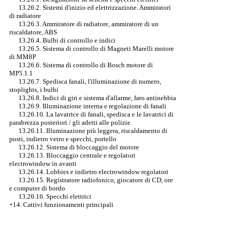
13.26.2. Sistemi d'inizio ed elettrizzazione. Ammiratori
di radiatore
13.26.3. Ammiratore di radiatore, ammiratore di un
riscaldatore, ABS
13.26.4. Bulbi di controllo e indici
13.26.5. Sistema di controllo di Magneti Marelli motore
di MM8P
13.26.6. Sistema di controllo di Bosch motore di
MP5.1.1
13.26.7. Spedisca fanali, l'illuminazione di numero,
stoplights, i bulbi
13.26.8. Indici di giri e sistema d'allarme, faro antinebbia
13.26.9. Illuminazione interna e regolazione di fanali
13.26.10. La lavatrice di fanali, spedisca e le lavatrici di
parabrezza posteriori / gli adetti alle pulizie
13.26.11. Illuminazione più leggera, riscaldamento di
posti, indietro vetro e specchi, portello
13.26.12. Sistema di bloccaggio del motore
13.26.13. Bloccaggio centrale e regolatori
electrowindow in avanti
13.26.14. Lobbies e indietro electrowindow regolatori
13.26.15. Registratore radiofonico, giocatore di CD, ore
e computer di bordo
13.26.16. Specchi elettrici
+14. Cattivi funzionamenti principali