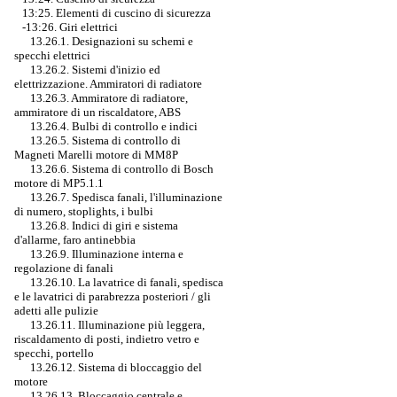
13:25. Elementi di cuscino di sicurezza
-13:26. Giri elettrici
13.26.1. Designazioni su schemi e
specchi elettrici
13.26.2. Sistemi d'inizio ed
elettrizzazione. Ammiratori di radiatore
13.26.3. Ammiratore di radiatore,
ammiratore di un riscaldatore, ABS
13.26.4. Bulbi di controllo e indici
13.26.5. Sistema di controllo di
Magneti Marelli motore di MM8P
13.26.6. Sistema di controllo di Bosch
motore di MP5.1.1
13.26.7. Spedisca fanali, l'illuminazione
di numero, stoplights, i bulbi
13.26.8. Indici di giri e sistema
d'allarme, faro antinebbia
13.26.9. Illuminazione interna e
regolazione di fanali
13.26.10. La lavatrice di fanali, spedisca
e le lavatrici di parabrezza posteriori / gli
adetti alle pulizie
13.26.11. Illuminazione più leggera,
riscaldamento di posti, indietro vetro e
specchi, portello
13.26.12. Sistema di bloccaggio del
motore
13.26.13. Bloccaggio centrale e