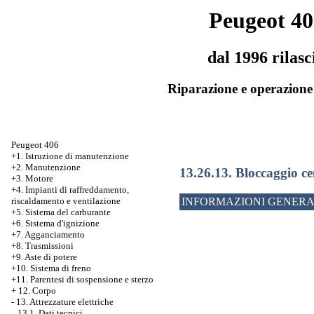
Peugeot 40
dal 1996 rilasc
Riparazione e operazione 
Peugeot 406
+1. Istruzione di manutenzione
+2. Manutenzione
13.26.13. Bloccaggio ce
+3. Motore
+4. Impianti di raffreddamento,
riscaldamento e ventilazione
INFORMAZIONI GENERA
+5. Sistema del carburante
+6. Sistema d'ignizione
+7. Agganciamento
+8. Trasmissioni
+9. Aste di potere
+10. Sistema di freno
+11. Parentesi di sospensione e sterzo
+
12. Corpo
-
13. Attrezzature elettriche
13.1. Dati tecnici