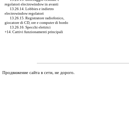
regolatori electrowindow in avanti
13.26.14. Lobbies e indietro
electrowindow regolatori
13.26.15. Registratore radiofonico,
giocatore di CD, ore e computer di bordo
13.26.16. Specchi elettrici
+14. Cattivi funzionamenti principali
Продвижение сайта в сети, не дорого.