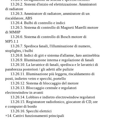
13.26.2. Sistemi d'inizio ed elettrizzazione. Ammiratori
di radiatore
13.26.3. Ammiratore di radiatore, ammiratore di un
riscaldatore, ABS
13.26.4. Bulbi di controllo e indici
13.26.5. Sistema di controllo di Magneti Marelli motore
di MM8P
13.26.6. Sistema di controllo di Bosch motore di
MP5.1.1
13.26.7. Spedisca fanali, l'illuminazione di numero,
stoplights, i bulbi
13.26.8. Indici di giri e sistema d'allarme, faro antinebbia
13.26.9. Illuminazione interna e regolazione di fanali
13.26.10. La lavatrice di fanali, spedisca e le lavatrici di
parabrezza posteriori / gli adetti alle pulizie
13.26.11. Illuminazione più leggera, riscaldamento di
posti, indietro vetro e specchi, portello
13.26.12. Sistema di bloccaggio del motore
13.26.13. Bloccaggio centrale e regolatori
electrowindow in avanti
13.26.14. Lobbies e indietro electrowindow regolatori
13.26.15. Registratore radiofonico, giocatore di CD, ore
e computer di bordo
13.26.16. Specchi elettrici
+14. Cattivi funzionamenti principali