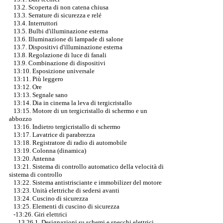
13.2. Scoperta di non catena chiusa
13.3. Serrature di sicurezza e relé
13.4. Interruttori
13.5. Bulbi d'illuminazione esterna
13.6. Illuminazione di lampade di salone
13.7. Dispositivi d'illuminazione esterna
13.8. Regolazione di luce di fanali
13.9. Combinazione di dispositivi
13:10. Esposizione universale
13:11. Più leggero
13:12. Ore
13:13. Segnale sano
13:14. Dia in cinema la leva di tergicristallo
13:15. Motore di un tergicristallo di schermo e un
abbozzo
13:16. Indietro tergicristallo di schermo
13:17. Lavatrice di parabrezza
13:18. Registratore di radio di automobile
13:19. Colonna (dinamica)
13:20. Antenna
13:21. Sistema di controllo automatico della velocità di
sistema di controllo
13:22. Sistema antistrisciante e immobilizer del motore
13:23. Unità elettriche di sedersi avanti
13:24. Cuscino di sicurezza
13:25. Elementi di cuscino di sicurezza
-13:26. Giri elettrici
13.26.1. Designazioni su schemi e specchi elettrici