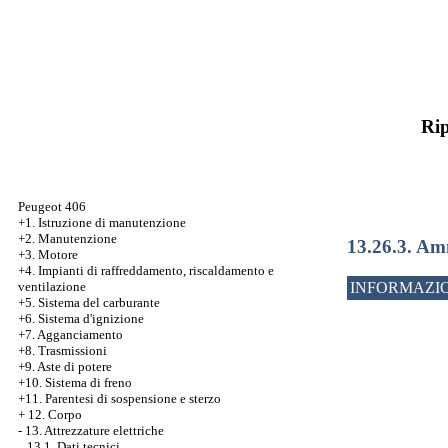
Rip
Peugeot 406
+1. Istruzione di manutenzione
+2. Manutenzione
13.26.3. Am
+3. Motore
+4. Impianti di raffreddamento, riscaldamento e
ventilazione
INFORMAZIO
+5. Sistema del carburante
+6. Sistema d'ignizione
+7. Agganciamento
+8. Trasmissioni
+9. Aste di potere
+10. Sistema di freno
+11. Parentesi di sospensione e sterzo
+
12. Corpo
-
13. Attrezzature elettriche
13.1. Dati tecnici