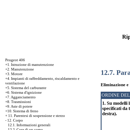
Rip
Peugeot 406
+1. Istruzione di manutenzione
+2. Manutenzione
12.7. Par
+3. Motore
+4. Impianti di raffreddamento, riscaldamento e
ventilazione
Eliminazione e 
+5. Sistema del carburante
+6. Sistema d'ignizione
ORDINE DEL
+7. Agganciamento
+8. Trasmissioni
1. Su modelli 
+9. Aste di potere
specificati da 
+10. Sistema di freno
destra).
+
11. Parentesi di sospensione e sterzo
-
12. Corpo
12.1. Informazioni generali
12.2. Cura di un corpo