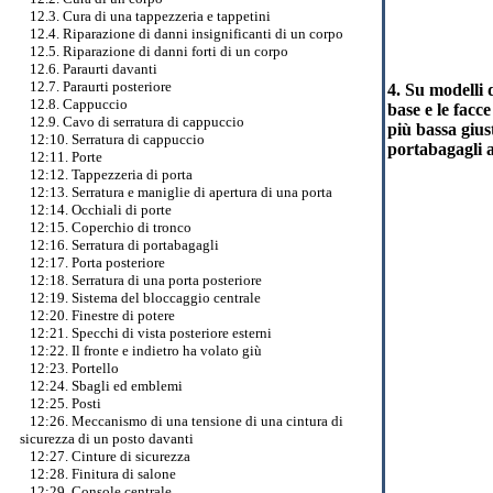
12.3. Cura di una tappezzeria e tappetini
12.4. Riparazione di danni insignificanti di un corpo
12.5. Riparazione di danni forti di un corpo
12.6. Paraurti davanti
12.7. Paraurti posteriore
4. Su modelli 
12.8. Cappuccio
base e le facce
12.9. Cavo di serratura di cappuccio
più bassa gius
12:10. Serratura di cappuccio
portabagagli a
12:11. Porte
12:12. Tappezzeria di porta
12:13. Serratura e maniglie di apertura di una porta
12:14. Occhiali di porte
12:15. Coperchio di tronco
12:16. Serratura di portabagagli
12:17. Porta posteriore
12:18. Serratura di una porta posteriore
12:19. Sistema del bloccaggio centrale
12:20. Finestre di potere
12:21. Specchi di vista posteriore esterni
12:22. Il fronte e indietro ha volato giù
12:23. Portello
12:24. Sbagli ed emblemi
12:25. Posti
12:26. Meccanismo di una tensione di una cintura di
sicurezza di un posto davanti
12:27. Cinture di sicurezza
12:28. Finitura di salone
12:29. Console centrale