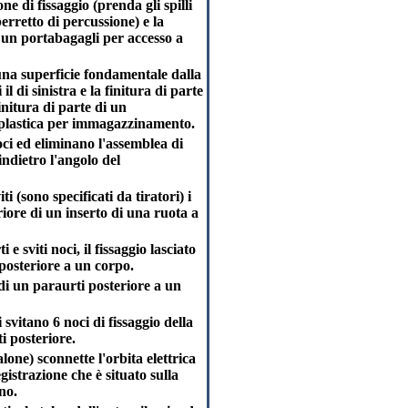
one di fissaggio (prenda gli spilli
erretto di percussione) e la
di un portabagagli per accesso a
una superficie fondamentale dalla
il di sinistra e la finitura di parte
initura di parte di un
di plastica per immagazzinamento.
noci ed eliminano l'assemblea di
indietro l'angolo del
ti (sono specificati da tiratori) i
riore di un inserto di una ruota a
 e sviti noci, il fissaggio lasciato
i posteriore a un corpo.
o di un paraurti posteriore a un
svitano 6 noci di fissaggio della
i posteriore.
alone) sconnette l'orbita elettrica
gistrazione che è situato sulla
no.