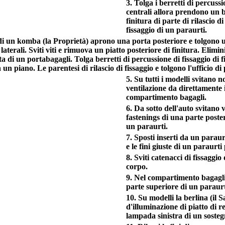
3. Tolga i berretti di percussi
centrali allora prendono un b
finitura di parte di rilascio 
fissaggio di un paraurti.
di un komba (la Proprietà) aprono una porta posteriore e tolgono 
 laterali. Sviti viti e rimuova un piatto posteriore di finitura. Elimini 
ta di un portabagagli. Tolga berretti di percussione di fissaggio di f
 un piano. Le parentesi di rilascio di fissaggio e tolgono l'ufficio 
5. Su tutti i modelli svitano 
ventilazione da direttamente 
compartimento bagagli.
6. Da sotto dell'auto svitano vi
fastenings di una parte poste
un paraurti.
7. Sposti inserti da un paraurti
e le fini giuste di un paraurt
8. Sviti catenacci di fissaggi
corpo.
9. Nel compartimento bagagli 
parte superiore di un paraurt
10. Su modelli la berlina (il S
d'illuminazione di piatto di re
lampada sinistra di un sosteg