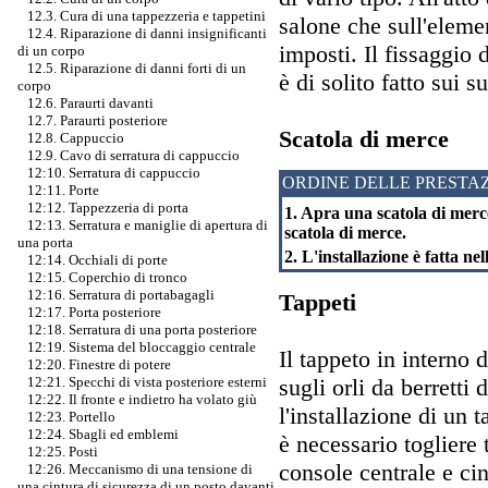
12.3. Cura di una tappezzeria e tappetini
salone che sull'eleme
12.4. Riparazione di danni insignificanti
imposti. Il fissaggio 
di un corpo
12.5. Riparazione di danni forti di un
è di solito fatto sui su
corpo
12.6. Paraurti davanti
12.7. Paraurti posteriore
Scatola di merce
12.8. Cappuccio
12.9. Cavo di serratura di cappuccio
12:10. Serratura di cappuccio
ORDINE DELLE PRESTAZ
12:11. Porte
12:12. Tappezzeria di porta
1. Apra una scatola di merce
12:13. Serratura e maniglie di apertura di
scatola di merce.
una porta
2. L'installazione è fatta nel
12:14. Occhiali di porte
12:15. Coperchio di tronco
12:16. Serratura di portabagagli
Tappeti
12:17. Porta posteriore
12:18. Serratura di una porta posteriore
12:19. Sistema del bloccaggio centrale
Il tappeto in interno d
12:20. Finestre di potere
sugli orli da berretti
12:21. Specchi di vista posteriore esterni
12:22. Il fronte e indietro ha volato giù
l'installazione di un
12:23. Portello
12:24. Sbagli ed emblemi
è necessario togliere t
12:25. Posti
console centrale e cin
12:26. Meccanismo di una tensione di
una cintura di sicurezza di un posto davanti