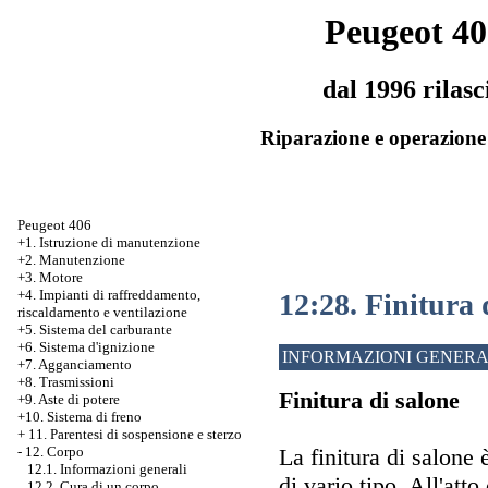
Peugeot 40
dal 1996 rilasc
Riparazione e operazione 
Peugeot 406
+1. Istruzione di manutenzione
+2. Manutenzione
+3. Motore
+4. Impianti di raffreddamento,
12:28. Finitura 
riscaldamento e ventilazione
+5. Sistema del carburante
+6. Sistema d'ignizione
INFORMAZIONI GENERA
+7. Agganciamento
+8. Trasmissioni
Finitura di salone
+9. Aste di potere
+10. Sistema di freno
+
11. Parentesi di sospensione e sterzo
La finitura di salone è
-
12. Corpo
12.1. Informazioni generali
di vario tipo. All'atto
12.2. Cura di un corpo