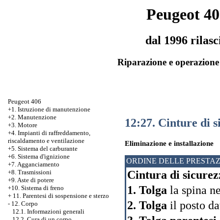
Peugeot 40
dal 1996 rilasc
Riparazione e operazione 
Peugeot 406
+1. Istruzione di manutenzione
+2. Manutenzione
12:27. Cinture di 
+3. Motore
+4. Impianti di raffreddamento,
riscaldamento e ventilazione
Eliminazione e installazione
+5. Sistema del carburante
+6. Sistema d'ignizione
ORDINE DELLE PRESTAZ
+7. Agganciamento
Cintura di sicurez
+8. Trasmissioni
+9. Aste di potere
1. Tolga
la spina n
+10. Sistema di freno
+
11. Parentesi di sospensione e sterzo
2. Tolga
il posto da
-
12. Corpo
12.1. Informazioni generali
12.2. Cura di un corpo