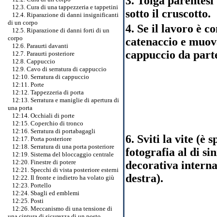
3. Tolga parentesi 
12.3. Cura di una tappezzeria e tappetini
sotto il cruscotto.
12.4. Riparazione di danni insignificanti
di un corpo
4. Se il lavoro è c
12.5. Riparazione di danni forti di un
corpo
catenaccio e muova
12.6. Paraurti davanti
cappuccio da part
12.7. Paraurti posteriore
12.8. Cappuccio
12.9. Cavo di serratura di cappuccio
12:10. Serratura di cappuccio
12:11. Porte
12:12. Tappezzeria di porta
12:13. Serratura e maniglie di apertura di
una porta
12:14. Occhiali di porte
12:15. Coperchio di tronco
12:16. Serratura di portabagagli
6. Sviti la vite (è
12:17. Porta posteriore
12:18. Serratura di una porta posteriore
fotografia al di si
12:19. Sistema del bloccaggio centrale
12:20. Finestre di potere
decorativa interna
12:21. Specchi di vista posteriore esterni
destra).
12:22. Il fronte e indietro ha volato giù
12:23. Portello
12:24. Sbagli ed emblemi
12:25. Posti
12:26. Meccanismo di una tensione di
una cintura di sicurezza di un posto