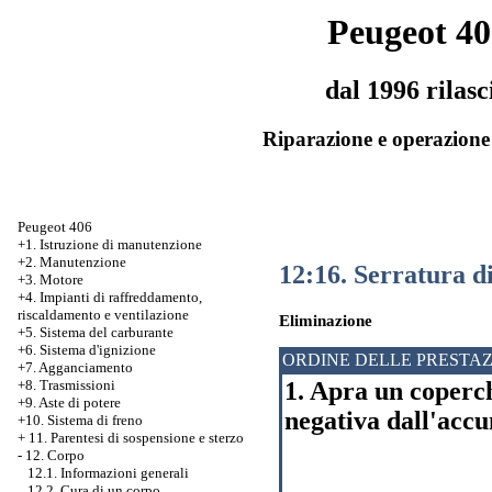
Peugeot 40
dal 1996 rilasc
Riparazione e operazione 
Peugeot 406
+1. Istruzione di manutenzione
+2. Manutenzione
12:16. Serratura d
+3. Motore
+4. Impianti di raffreddamento,
riscaldamento e ventilazione
Eliminazione
+5. Sistema del carburante
+6. Sistema d'ignizione
ORDINE DELLE PRESTAZ
+7. Agganciamento
1. Apra un coperch
+8. Trasmissioni
+9. Aste di potere
negativa dall'acc
+10. Sistema di freno
+
11. Parentesi di sospensione e sterzo
-
12. Corpo
12.1. Informazioni generali
12.2. Cura di un corpo