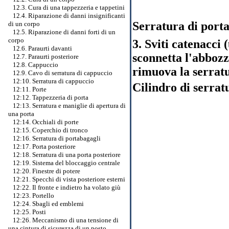
12.3. Cura di una tappezzeria e tappetini
12.4. Riparazione di danni insignificanti
Serratura di port
di un corpo
12.5. Riparazione di danni forti di un
corpo
3. Sviti catenacci (
12.6. Paraurti davanti
sconnetta l'abbozz
12.7. Paraurti posteriore
12.8. Cappuccio
rimuova la serratu
12.9. Cavo di serratura di cappuccio
12:10. Serratura di cappuccio
Cilindro di serrat
12:11. Porte
12:12. Tappezzeria di porta
12:13. Serratura e maniglie di apertura di
una porta
12:14. Occhiali di porte
12:15. Coperchio di tronco
12:16. Serratura di portabagagli
12:17. Porta posteriore
12:18. Serratura di una porta posteriore
12:19. Sistema del bloccaggio centrale
12:20. Finestre di potere
12:21. Specchi di vista posteriore esterni
12:22. Il fronte e indietro ha volato giù
12:23. Portello
12:24. Sbagli ed emblemi
12:25. Posti
12:26. Meccanismo di una tensione di
una cintura di sicurezza di un posto