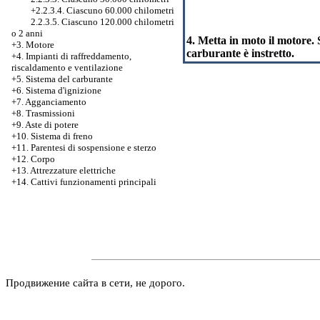
+2.2.3.4. Ciascuno 60.000 chilometri
2.2.3.5. Ciascuno 120.000 chilometri
o 2 anni
4. Metta in moto il motore. 
+3. Motore
carburante è instretto.
+4. Impianti di raffreddamento,
riscaldamento e ventilazione
+5. Sistema del carburante
+6. Sistema d'ignizione
+7. Agganciamento
+8. Trasmissioni
+9. Aste di potere
+10. Sistema di freno
+11. Parentesi di sospensione e sterzo
+12. Corpo
+13. Attrezzature elettriche
+14. Cattivi funzionamenti principali
Продвижение сайта в сети, не дорого.