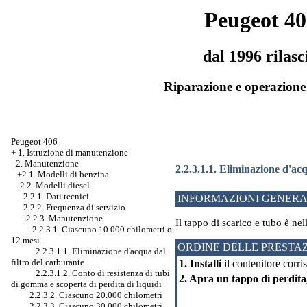
Peugeot 40
dal 1996 rilasc
Riparazione e operazione 
Peugeot 406
+
1. Istruzione di manutenzione
-
2. Manutenzione
2.2.3.1.1. Eliminazione d'acq
+2.1. Modelli di benzina
-2.2. Modelli diesel
2.2.1. Dati tecnici
INFORMAZIONI GENERA
2.2.2. Frequenza di servizio
-2.2.3. Manutenzione
Il tappo di scarico e tubo è nel
-2.2.3.1. Ciascuno 10.000 chilometri o
12 mesi
ORDINE DELLE PRESTAZ
2.2.3.1.1. Eliminazione d'acqua dal
filtro del carburante
1. Installi
il contenitore corri
2.2.3.1.2. Conto di resistenza di tubi
2. Apra un tappo di perdita,
di gomma e scoperta di perdita di liquidi
2.2.3.2. Ciascuno 20.000 chilometri
2.2.3.3. Ciascuno 30.000 chilometri