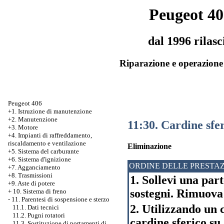
Peugeot 40
dal 1996 rilasc
Riparazione e operazione 
Peugeot 406
+1. Istruzione di manutenzione
+2. Manutenzione
11:30. Cardine sfe
+3. Motore
+4. Impianti di raffreddamento,
riscaldamento e ventilazione
Eliminazione
+5. Sistema del carburante
+6. Sistema d'ignizione
ORDINE DELLE PRESTAZ
+7. Agganciamento
+8. Trasmissioni
1. Sollevi una part
+9. Aste di potere
sostegni. Rimuova 
+
10. Sistema di freno
-
11. Parentesi di sospensione e sterzo
2. Utilizzando un c
11.1. Dati tecnici
11.2. Pugni rotatori
cardine sferico su
11.3. Sostituzione di portamenti di