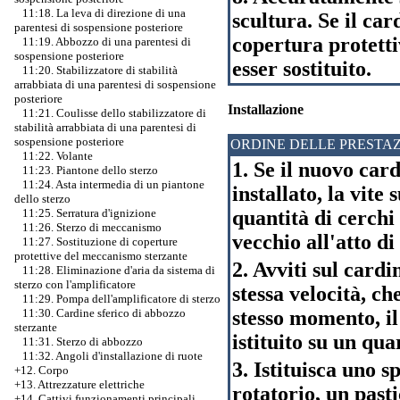
11:18. La leva di direzione di una
scultura. Se il car
parentesi di sospensione posteriore
copertura protetti
11:19. Abbozzo di una parentesi di
sospensione posteriore
esser sostituito.
11:20. Stabilizzatore di stabilità
arrabbiata di una parentesi di sospensione
posteriore
Installazione
11:21. Coulisse dello stabilizzatore di
stabilità arrabbiata di una parentesi di
sospensione posteriore
ORDINE DELLE PRESTAZ
11:22. Volante
1. Se il nuovo car
11:23. Piantone dello sterzo
11:24. Asta intermedia di un piantone
installato, la vite
dello sterzo
quantità di cerchi 
11:25. Serratura d'ignizione
11:26. Sterzo di meccanismo
vecchio all'atto di
11:27. Sostituzione di coperture
protettive del meccanismo sterzante
2. Avviti sul cardi
11:28. Eliminazione d'aria da sistema di
sterzo con l'amplificatore
stessa velocità, ch
11:29. Pompa dell'amplificatore di sterzo
stesso momento, il
11:30. Cardine sferico di abbozzo
sterzante
istituito su un qua
11:31. Sterzo di abbozzo
11:32. Angoli d'installazione di ruote
3. Istituisca uno s
+12. Corpo
+13. Attrezzature elettriche
rotatorio, un past
+14. Cattivi funzionamenti principali