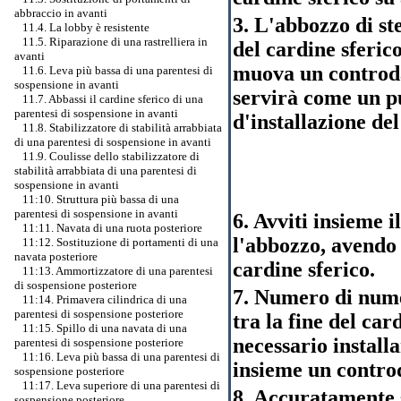
abbraccio in avanti
3. L'abbozzo di st
11.4. La lobby è resistente
11.5. Riparazione di una rastrelliera in
del cardine sferic
avanti
muova un controda
11.6. Leva più bassa di una parentesi di
sospensione in avanti
servirà come un pu
11.7. Abbassi il cardine sferico di una
parentesi di sospensione in avanti
d'installazione de
11.8. Stabilizzatore di stabilità arrabbiata
di una parentesi di sospensione in avanti
11.9. Coulisse dello stabilizzatore di
stabilità arrabbiata di una parentesi di
sospensione in avanti
11:10. Struttura più bassa di una
parentesi di sospensione in avanti
6. Avviti insieme i
11:11. Navata di una ruota posteriore
l'abbozzo, avendo 
11:12. Sostituzione di portamenti di una
navata posteriore
cardine sferico.
11:13. Ammortizzatore di una parentesi
di sospensione posteriore
7. Numero di nume
11:14. Primavera cilindrica di una
parentesi di sospensione posteriore
tra la fine del car
11:15. Spillo di una navata di una
necessario installa
parentesi di sospensione posteriore
11:16. Leva più bassa di una parentesi di
insieme un contro
sospensione posteriore
11:17. Leva superiore di una parentesi di
8. Accuratamente s
sospensione posteriore