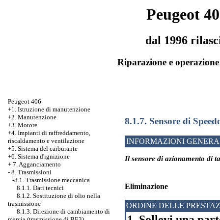
Peugeot 40
dal 1996 rilasc
Riparazione e operazione 
Peugeot 406
+1. Istruzione di manutenzione
+2. Manutenzione
8.1.7. Sensore di Speed
+3. Motore
+4. Impianti di raffreddamento,
riscaldamento e ventilazione
INFORMAZIONI GENERA
+5. Sistema del carburante
+6. Sistema d'ignizione
Il sensore di azionamento di t
+
7. Agganciamento
-
8. Trasmissioni
-8.1. Trasmissione meccanica
Eliminazione
8.1.1. Dati tecnici
8.1.2. Sostituzione di olio nella
trasmissione
ORDINE DELLE PRESTAZ
8.1.3. Direzione di cambiamento di
1. Sollevi una part
marcia (trasmissione di BE3)