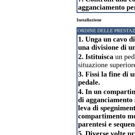
agganciamento per e
Installazione
ORDINE DELLE PRESTAZ
1. Unga un cavo di
una divisione di 
2. Istituisca
un ped
situazione superior
3. Fissi la fine d
pedale.
4. In un comparti
di agganciamento s
leva di spegniment
compartimento mo
parentesi e sequen
5. Diverse volte 