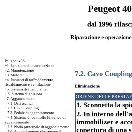
Peugeot 40
dal 1996 rilasc
Riparazione e operazione 
Peugeot 406
+1. Istruzione di manutenzione
+2. Manutenzione
7.2. Cavo Couplin
+3. Motore
+4. Impianti di raffreddamento,
riscaldamento e ventilazione
Eliminazione
+5. Sistema del carburante
+
6. Sistema d'ignizione
ORDINE DELLE PRESTAZ
-
7. Agganciamento
1. Sconnetta la sp
7.1. Dati tecnici
7.2. Cavo Coupling
2. In interno dell
7.3. Pedale di agganciamento
7.4. Sistema di controllo idraulico di
immobilizer e acc
agganciamento
7.5. Nodo principale di agganciamento
copertura di una s
7.6. Agganciamento che spegne il