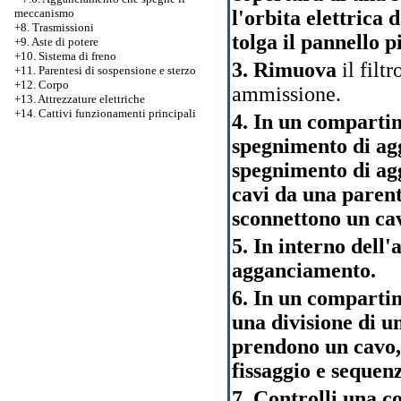
l'orbita elettrica d
meccanismo
+8. Trasmissioni
tolga il pannello p
+9. Aste di potere
+10. Sistema di freno
3. Rimuova
il filtr
+11. Parentesi di sospensione e sterzo
+12. Corpo
ammissione.
+13. Attrezzature elettriche
+14. Cattivi funzionamenti principali
4. In un comparti
spegnimento di ag
spegnimento di ag
cavi da una parent
sconnettono un cav
5. In interno dell
agganciamento.
6. In un comparti
una divisione di 
prendono un cavo, 
fissaggio e sequen
7. Controlli una c