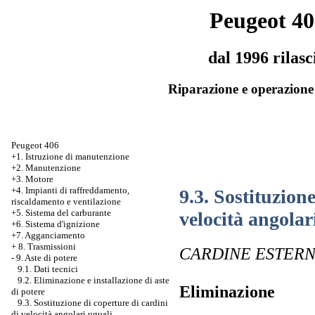
Peugeot 40
dal 1996 rilasc
Riparazione e operazione 
Peugeot 406
+1. Istruzione di manutenzione
+2. Manutenzione
+3. Motore
+4. Impianti di raffreddamento,
9.3. Sostituzion
riscaldamento e ventilazione
+5. Sistema del carburante
velocità angolar
+6. Sistema d'ignizione
+7. Agganciamento
+
8. Trasmissioni
CARDINE ESTER
-
9. Aste di potere
9.1. Dati tecnici
9.2. Eliminazione e installazione di aste
Eliminazione
di potere
9.3. Sostituzione di coperture di cardini
di velocità angolari uguali