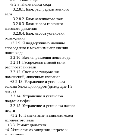
-3.2.8.
Блоки пояса хода
3.2.8.1. Блок распределительного
вала
3.2.8.2. Блок коленчатого вала
3.2.8.3. Блок насоса горючего
высокого давления
3.2.8.4. Блок насоса установки
охлаждения
+3.2.9. Я поддерживаю машины
справедливо и механизм напряжения
пояса хода
3.2.10. Вал направления пояса хода
3.2.11. Распределительный вал и
распространители
3.2.12. Счет и регулирование
помещений, лишенных клапанов
+3.2.13. Устранение и установка
головы блока цилиндров (движущие 1,9
литра)
3.2.14. Устранение и установка
поддона нефти
3.2.15. Устранение и установка насоса
нефти
+3.2.16.
Замена запечатывания колец
коленчатого вала
+3.3. Ремонт двигателя
+4. Установки охлаждения, нагрева и
вентиляции