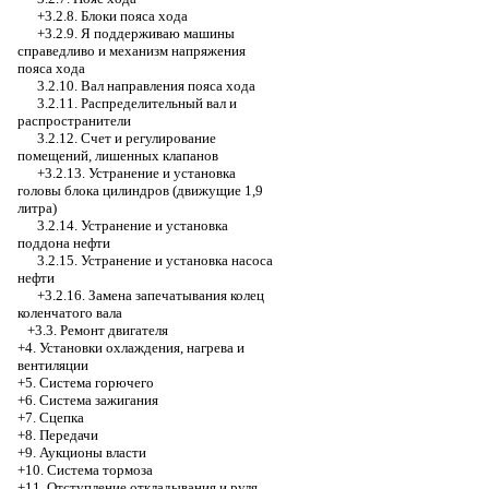
+3.2.8.
Блоки пояса хода
+3.2.9. Я поддерживаю машины
справедливо и механизм напряжения
пояса хода
3.2.10. Вал направления пояса хода
3.2.11. Распределительный вал и
распространители
3.2.12. Счет и регулирование
помещений, лишенных клапанов
+3.2.13. Устранение и установка
головы блока цилиндров (движущие 1,9
литра)
3.2.14. Устранение и установка
поддона нефти
3.2.15. Устранение и установка насоса
нефти
+3.2.16.
Замена запечатывания колец
коленчатого вала
+3.3. Ремонт двигателя
+4. Установки охлаждения, нагрева и
вентиляции
+5. Система горючего
+6. Система зажигания
+7. Сцепка
+8. Передачи
+9. Аукционы власти
+10. Система тормоза
+11. Отступление откладывания и руля