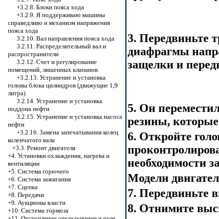
+3.2.8.
Блоки пояса хода
+3.2.9. Я поддерживаю машины
справедливо и механизм напряжения
пояса хода
3. Передвиньте 
3.2.10. Вал направления пояса хода
3.2.11. Распределительный вал и
диафрагмы напра
распространители
3.2.12. Счет и регулирование
защелки и перед
помещений, лишенных клапанов
+3.2.13. Устранение и установка
головы блока цилиндров (движущие 1,9
литра)
3.2.14. Устранение и установка
5. Он переместил
поддона нефти
3.2.15. Устранение и установка насоса
резины, которые
нефти
+3.2.16.
Замена запечатывания колец
6. Откройте голо
коленчатого вала
проконтролирова
+3.3. Ремонт двигателя
+4. Установки охлаждения, нагрева и
необходимости з
вентиляции
+5. Система горючего
Модели двигател
+6. Система зажигания
+7. Сцепка
7. Передвиньте 
+8. Передачи
+9. Аукционы власти
8. Отнимите выс
+10. Система тормоза
+11. Отступление откладывания и руля