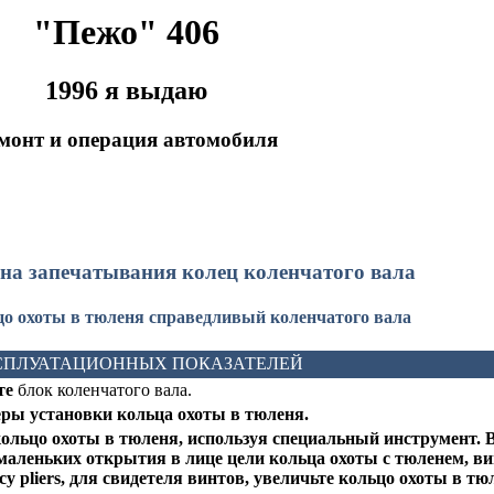
"Пежо" 406
1996 я выдаю
монт и операция автомобиля
мена запечатывания колец коленчатого вала
льцо охоты в тюленя справедливый коленчатого вала
СПЛУАТАЦИОННЫХ ПОКАЗАТЕЛЕЙ
те
блок коленчатого вала.
еры установки кольца охоты в тюленя.
кольцо охоты в тюленя, используя специальный инструмент. 
маленьких открытия в лице цели кольца охоты с тюленем, ви
су pliers, для свидетеля винтов, увеличьте кольцо охоты в тюл