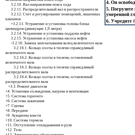
4. Он освобо
3.2.10. Вал направления пояса хода
5. Погрузите
3.2.11. Распределительный вал и распространители
3.2.12. Счет и регулирование помещений, лишенных
умеренной гл
клапанов
6. Учредите
б
+3.2.13. Устранение и установка головы блока
цилиндров (движущие 1,9 литра)
3.2.14. Устранение и установка поддона нефти
3.2.15. Устранение и установка насоса нефти
-3.2.16.
Замена запечатывания колец коленчатого вала
3.2.16.1. Кольцо охоты в тюленя справедливый
коленчатого вала
3.2.16.2. Кольцо охоты в тюленя, оставленный
коленчатого вала
3.2.16.3. Кольцо охоты в тюленя справедливый
распределительного вала
3.2.16.4. Кольцо охоты в тюленя, оставленный
распределительного вала
+3.3. Ремонт двигателя
+4. Установки охлаждения, нагрева и вентиляции
+5. Система горючего
+6. Система зажигания
+7. Сцепка
+8. Передачи
+9. Аукционы власти
+10. Система тормоза
+11. Отступление откладывания и руля
+12. Тело
+13. Электрическое оборудование