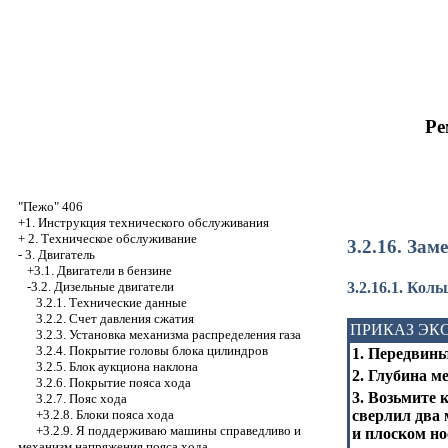
Ре
"Пежо" 406
+1. Инструкция технического обслуживания
+
2. Техническое обслуживание
3.2.16. За
-
3. Двигатель
+3.1. Двигатели в бензине
3.2.16.1. Ко
-3.2. Дизельные двигатели
3.2.1. Технические данные
3.2.2. Счет давления сжатия
ПРИКАЗ ЭК
3.2.3. Установка механизма распределения газа
3.2.4. Покрытие головы блока цилиндров
1. Передвинь
3.2.5. Блок аукциона наклона
2. Глубина м
3.2.6. Покрытие пояса хода
3. Возьмите 
3.2.7. Пояс хода
+3.2.8.
Блоки пояса хода
сверлил два 
+3.2.9. Я поддерживаю машины справедливо и
и плоском но
механизм напряжения пояса хода