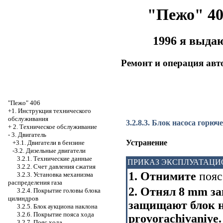
"Пежо" 40
1996 я выда
Ремонт и операция ав
"Пежо" 406
+1. Инструкция технического
обслуживания
3.2.8.3. Блок насоса горю
+
2. Техническое обслуживание
-
3. Двигатель
Устранение
+3.1. Двигатели в бензине
-3.2. Дизельные двигатели
3.2.1. Технические данные
ПРИКАЗ ЭКСПЛУАТАЦИ
3.2.2. Счет давления сжатия
1. Отнимите
пояс
3.2.3. Установка механизма
распределения газа
2. Отнял 8 mm з
3.2.4. Покрытие головы блока
цилиндров
защищают блок н
3.2.5. Блок аукциона наклона
3.2.6. Покрытие пояса хода
provorachivaniye.
3.2.7. Пояс хода