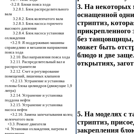
-3.2.8.
Блоки пояса хода
3. На некоторых
3.2.8.1. Блок распределительного
оснащенной одн
вала
3.2.8.2. Блок коленчатого вала
стриптиз, котора
3.2.8.3. Блок насоса горючего
высокого давления
прикрепленного 
3.2.8.4. Блок насоса установки
без танцовщицы,
охлаждения
+3.2.9. Я поддерживаю машины
может быть отст
справедливо и механизм напряжения
пояса хода
блюдо и две защ
3.2.10. Вал направления пояса хода
открытиях, загот
3.2.11. Распределительный вал и
распространители
3.2.12. Счет и регулирование
помещений, лишенных клапанов
+3.2.13. Устранение и установка
головы блока цилиндров (движущие 1,9
литра)
3.2.14. Устранение и установка
поддона нефти
3.2.15. Устранение и установка
насоса нефти
5. На моделях с
+3.2.16.
Замена запечатывания колец
коленчатого вала
стриптиз, присо
+3.3. Ремонт двигателя
закрепления блок
+4. Установки охлаждения, нагрева и
вентиляции