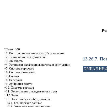
Ре
"Пежо" 406
+1. Инструкция технического обслуживания
+2. Техническое обслуживание
13.26.7. По
+3. Двигатель
+4. Установки охлаждения, нагрева и вентиляции
+5. Система горючего
ОБЩАЯ ИН
+6. Система зажигания
+7. Сцепка
+8. Передачи
+9. Аукционы власти
+10. Система тормоза
+11. Отступление откладывания и руля
+
12. Тело
-
13. Электрическое оборудование
13.1. Технические данные
13.2. Открытие закрытой не цепи