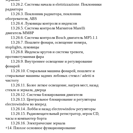
13.26.2. Системы начала и elettrizzazione. Поклонники
радиатора
13.26.3. Поклонник радиатора, поклонник
обогревателя, ABS
13.26.4. Луковицы контроля и индексов
13.26.5. Система контроля Магнитов Marelli
двигатель MM8P
13.26.6. Система контроля Bosch двигатель MP5.1.1
13.26.7. Пошлите фонари, освещение номера,
stoplights, луковицы
13.26.8. Индексы кругов и система тревоги,
противотуманная фара
13.26.9. Внутреннее освещение и регулирование
фонарей
13.26.10. Стиральная машина фонарей, пошлите и
стиральные машины задних лобовых стекол / adetti в
чистоту
13.26.11. Более легкое освещение, нагрев мест, назад
стекло и зеркала, дверца
13.26.12. Система блокирования двигателя
13.26.13. Центральное блокирование и регуляторы
electrowindow во вперед
13.26.14. Лобби и назад electrowindow регуляторы
13.26.15. Радиовещательный регистратор, игрок CD,
часы и компьютер борта
13.26.16. Электрические зеркала
+14. Плохое основное функционирование