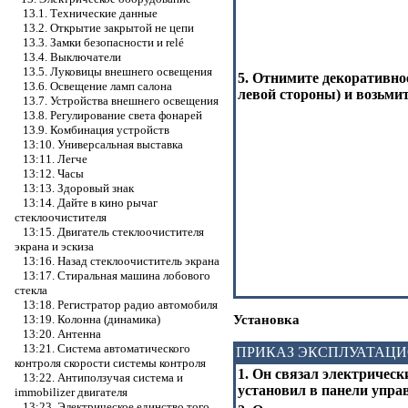
13.1. Технические данные
13.2. Открытие закрытой не цепи
13.3. Замки безопасности и relé
13.4. Выключатели
13.5. Луковицы внешнего освещения
5. Отнимите декоративно
13.6. Освещение ламп салона
левой стороны) и возьмит
13.7. Устройства внешнего освещения
13.8. Регулирование света фонарей
13.9. Комбинация устройств
13:10. Универсальная выставка
13:11. Легче
13:12. Часы
13:13. Здоровый знак
13:14. Дайте в кино рычаг
стеклоочистителя
13:15. Двигатель стеклоочистителя
экрана и эскиза
13:16. Назад стеклоочиститель экрана
13:17. Стиральная машина лобового
стекла
13:18. Регистратор радио автомобиля
Установка
13:19. Колонна (динамика)
13:20. Антенна
13:21. Система автоматического
ПРИКАЗ ЭКСПЛУАТАЦ
контроля скорости системы контроля
1. Он связал электрическ
13:22. Антиползучая система и
установил в панели управ
immobilizer двигателя
13:23. Электрическое единство того,