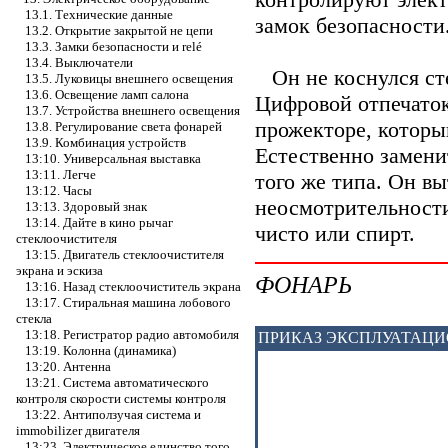
13.1. Технические данные
замок безопасности
13.2. Открытие закрытой не цепи
13.3. Замки безопасности и relé
13.4. Выключатели
Он не коснулся ст
13.5. Луковицы внешнего освещения
13.6. Освещение ламп салона
Цифровой отпечаток
13.7. Устройства внешнего освещения
прожекторе, которы
13.8. Регулирование света фонарей
13.9. Комбинация устройств
Естественно замен
13:10. Универсальная выставка
13:11. Легче
того же типа. Он в
13:12. Часы
неосмотрительности
13:13. Здоровый знак
13:14. Дайте в кино рычаг
чисто или спирт.
стеклоочистителя
13:15. Двигатель стеклоочистителя
экрана и эскиза
ФОНАРЬ
13:16. Назад стеклоочиститель экрана
13:17. Стиральная машина лобового
стекла
13:18. Регистратор радио автомобиля
ПРИКАЗ ЭКСПЛУАТАЦ
13:19. Колонна (динамика)
13:20. Антенна
13:21. Система автоматического
контроля скорости системы контроля
13:22. Антиползучая система и
immobilizer двигателя
13:23. Электрическое единство того,