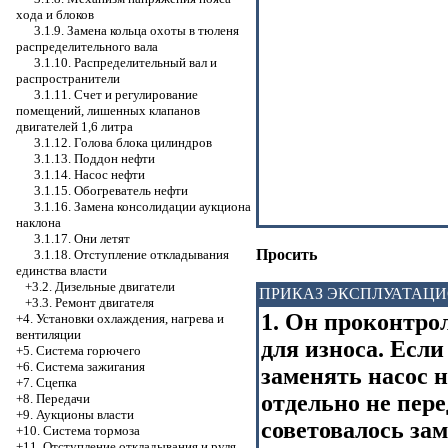
хода и блоков
3.1.9. Замена кольца охоты в тюленя
распределительного вала
3.1.10. Распределительный вал и
распространители
3.1.11. Счет и регулирование
помещений, лишенных клапанов
двигателей 1,6 литра
3.1.12. Голова блока цилиндров
3.1.13. Поддон нефти
3.1.14. Насос нефти
3.1.15. Обогреватель нефти
3.1.16. Замена консолидации аукциона
наклона
3.1.17. Они летят
Просить
3.1.18. Отступление откладывания
единства власти
+3.2. Дизельные двигатели
ПРИКАЗ ЭКСПЛУАТАЦ
+3.3. Ремонт двигателя
1. Он проконтро
+4. Установки охлаждения, нагрева и
вентиляции
для износа. Если
+5. Система горючего
+6. Система зажигания
заменять насос 
+7. Сцепка
отдельно не пере
+8. Передачи
+9. Аукционы власти
советовалось за
+10. Система тормоза
+11. Отступление откладывания и руля