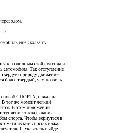
переводом.
оге.
омобиль еще скользит.
ся к различным стойкам гида и
ь автомобиля. Так отступление
 в твердую природу движение
тся более твердый, чем позволь
 способ СПОРТА, нажал на
. В тот же момент легкий
рится. В этом положении
тступление откладывания
бом спорта. Чтобы вернуться в
втоматический способ, нажал
лючатель 1. Указатель выйдет.