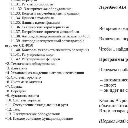
1.1.31. Регулятор скорости
Передача AL4
+1.1.32. Электрическое оборудование
1.1.33. Колеса и автомобильные покрышки
1.1.34. Прицеп автомобиля
1.1.35. Данные идентификации
1.1.36. Технические характеристики
Во время кажд
1.1.37. Потребление горючего автомобиля
1.1.38. Авторадиовещательный регистратор 4030
Включение пер
1.1.39. Авторадиовещательный регистратор с
игроком CD 4050
Чтобы 1 найди
1.1.40. Контроль устройств внешнего освещения
1.1.41. Регулирование мест
1.1.42. Регулирование фонарей
Программы р
+2. Техническое обслуживание
+3. Двигатель
Передача снаб
+4. Установки охлаждения, нагрева и вентиляции
+5. Система горючего
– автоматичес
+6. Система зажигания
– спорт;
+7. Сцепка
– он идет на с
+8. Передачи
+9. Аукционы власти
+10. Система тормоза
Кнопок A сроч
+11. Отступление откладывания и руля
объединяются
+12. Тело
B там возвращ
+13. Электрическое оборудование
+14. Плохое основное функционирование
(Нормальная)