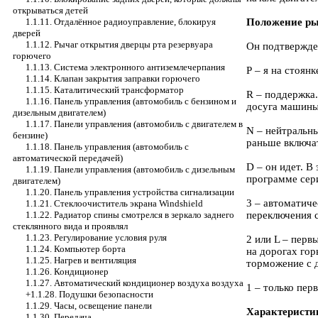
открываться детей
1.1.11. Отдалённое радиоуправление, блокируя
Положение ры
дверей
1.1.12. Рычаг открытия дверцы рта резервуара
Он подтвержден
горючего
1.1.13. Система электронного антиземлечерпания
Р – я на стоян
1.1.14. Клапан закрытия заправки горючего
1.1.15. Каталитический трансформатор
R – поддержка.
1.1.16. Панель управления (автомобиль с бензином и
досуга машины
дизельным двигателем)
1.1.17. Панели управления (автомобиль с двигателем в
N – нейтральн
бензине)
раньше включат
1.1.18. Панель управления (автомобиль с
автоматической передачей)
D – он идет. В
1.1.19. Панели управления (автомобиль с дизельным
программе сер
двигателем)
1.1.20. Панель управления устройства сигнализации
3 – автоматиче
1.1.21. Стеклоочиститель экрана Windshield
1.1.22. Радиатор спины смотрелся в зеркало заднего
переключения с
стеклянного вида и проявлял
1.1.23. Регулирование условия руля
2 или L – перв
1.1.24. Компьютер борта
на дорогах гор
1.1.25. Нагрев и вентиляция
торможение с д
1.1.26. Кондиционер
1.1.27. Автоматический кондиционер воздуха воздуха
1 – только пер
+1.1.28. Подушки безопасности
1.1.29. Часы, освещение панели
Характеристи
1.1.30. Передача