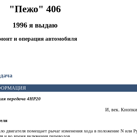
"Пежо" 406
1996 я выдаю
монт и операция автомобиля
едача
ФОРМАЦИЯ
ая передача 4HP20
И, век. Кнопк
теля
ло двигателя помещает рычаг изменения хода в положение N или Р
ля и во время включения переводов.