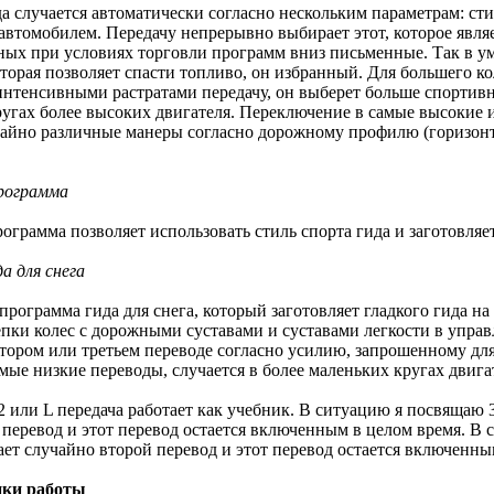
а случается автоматически согласно нескольким параметрам: ст
втомобилем. Передачу непрерывно выбирает этот, которое явля
ых при условиях торговли программ вниз письменные. Так в у
торая позволяет спасти топливо, он избранный. Для большего кол
интенсивными растратами передачу, он выберет больше спортив
ругах более высоких двигателя. Переключение в самые высокие 
чайно различные манеры согласно дорожному профилю (горизонта
рограмма
грамма позволяет использовать стиль спорта гида и заготовляет 
а для снега
программа гида для снега, который заготовляет гладкого гида на
пки колес с дорожными суставами и суставами легкости в упра
тором или третьем переводе согласно усилию, запрошенному для 
амые низкие переводы, случается в более маленьких кругах двига
2 или L передача работает как учебник. В ситуацию я посвящаю 3
 перевод и этот перевод остается включенным в целом время. В с
ает случайно второй перевод и этот перевод остается включенны
ики работы