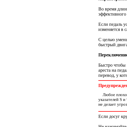
Во время длин
эффективного 
Если педаль у
изменяется в 
С целью умень
быстрый двига
Переключение
Быстро чтобы 
ареста на пед
перевод, у ко
Предупрежде
Любое плохо
указателей S и
не делает угро
Если досуг кр
Не нажимайте 