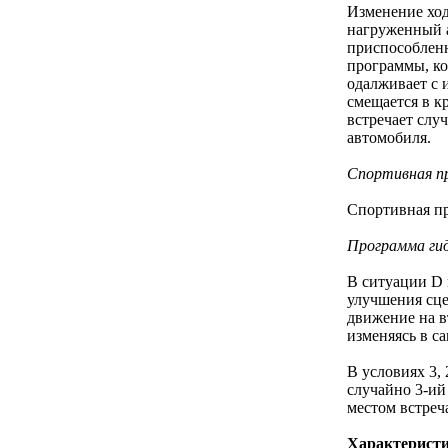
Изменение ход
нагруженный а
приспособленн
программы, ко
одалживает с 
смещается в к
встречает слу
автомобиля.
Спортивная п
Спортивная про
Программа гид
В ситуации D 
улучшения сце
движение на в
изменяясь в с
В условиях 3, 
случайно 3-ий
местом встреч
Характерист