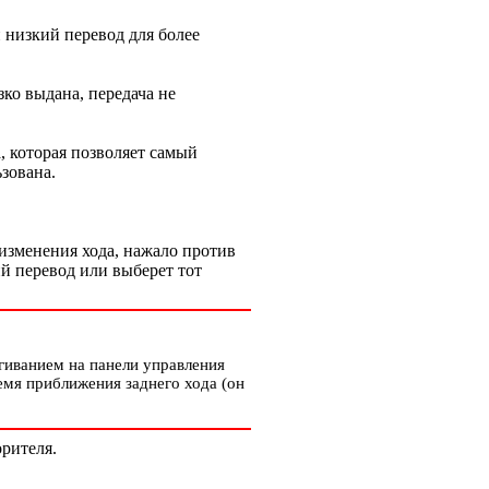
 низкий перевод для более
зко выдана, передача не
 которая позволяет самый
зована.
 изменения хода, нажало против
ий перевод или выберет тот
иванием на панели управления
емя приближения заднего хода (он
орителя.
.