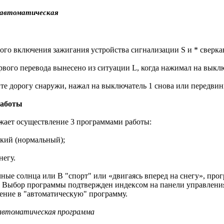
 автоматическая
ого включения зажигания устройства сигнализации S и * сверкаю
вого перевода вынесено из ситуации L, когда нажимал на выклю
те дорогу снаружи, нажал на выключатель 1 снова или передвинь
аботы
жает осуществление 3 программами работы:
кий (нормальный);
негу.
ные солнца или B "спорт" или «двигаясь вперед на снегу», про
. Выбор программы подтвержден индексом на панели управлени
ение в "автоматическую" программу.
 автоматическая программа