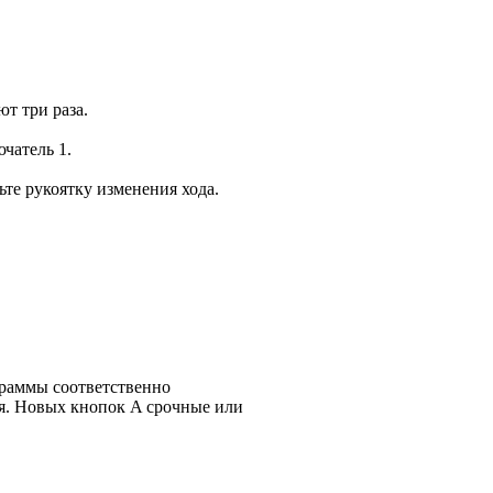
т три раза.
чатель 1.
те рукоятку изменения хода.
граммы соответственно
я. Новых кнопок A срочные или