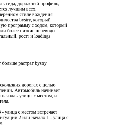
иль гида, дорожный профиль,
ется лучшим всех,
меренном стиле вождения
ичества bystry, который
ную программу с ходом, который
или более низкие переводы
льный, рост) и loadings
больше растрат bystry.
 скользких дорогах с целью
влении. Автомобиль начинает
начала - улицы с местом, и
теля.
 - улица с местом встречает
итуации 2 или начало L - улица с
м.