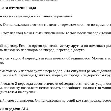
чага изменения хода
 указаниями индекса на панель управления.
ке. Он использован в тот же момент с тормозом стоянки во время с
 Этот перевод может быть включенным только после твердой точки
.
ый перевод. Если во время движения между другим он помещает ры
ь несколько переводов во вперед, переход в досуге.
 эту ситуацию 4 перевода автоматически объединяются. Моменты и
ии.
ски только 3 первый сустав переводов. Эта ситуация рекомендовал
 3-ьим в 4i переводы (двигаясь вперед на городе или дорожном кру
ый только 2 перевода автоматически объединяются. эта ситуация ос
ы, поскольку позволяют использовать способность полностью маши
вигателем на спусках.
вый перевод включен. Он использован на pendi крутые, прежде всего
ки передачи AL4