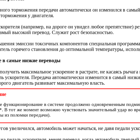
ного торможения передачи автоматически он изменился в самый
торможения у двигателя.
скорителя (например, на дороге он увидел любое препятствие) ре
самый высокий перевод. Служит рост безопасностью.
шения эмиссии токсичных компонентов специальная программа,
тель горячего становления до оптимальной температуры, исполь
 в самые низкие переводы
получить максимальное ускорение в растрате, не касаясь рычага
аль ускорителя. Передача автоматически изменится в самый низк
торого двигатель развивает максимальную власть.
ние
е функционирование в системе продолжено одновременным подмиг
 *. В тот же момент возможно чувствовать значительный удар во вр
зы из поломки передачи).
угов увеличился, автомобиль может начаться, не давя педали уск
на педаль ускорителя, меняя перевод, когда автомобиль твердый