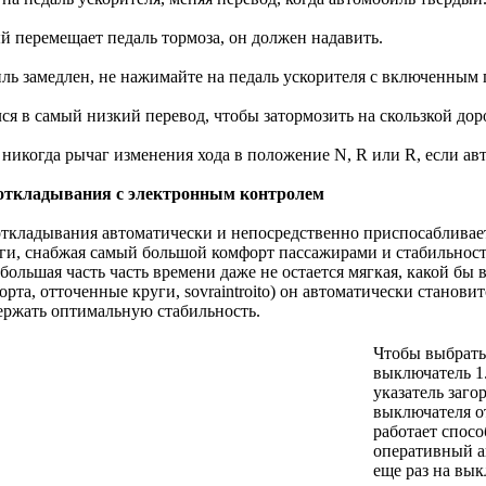
ый перемещает педаль тормоза, он должен надавить.
ль замедлен, не нажимайте на педаль ускорителя с включенным 
ся в самый низкий перевод, чтобы затормозить на скользкой дор
никогда рычаг изменения хода в положение N, R или R, если авт
откладывания с электронным контролем
ткладывания автоматически и непосредственно приспосабливает
и, снабжая самый большой комфорт пассажирами и стабильност
большая часть часть времени даже не остается мягкая, какой бы
орта, отточенные круги, sovraintroito) он автоматически станови
ржать оптимальную стабильность.
Чтобы выбрать
выключатель 1
указатель заго
выключателя о
работает спосо
оперативный а
еще раз на вык