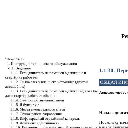
Ре
"Пежо" 406
-
1. Инструкция технического обслуживания
-1.1. Введение
1.1.30. Пер
1.1.1. Если двигатель не помещен в движение и
стартёр не работает
1.1.2. Он начался у внешнего источника (другой
ОБЩАЯ ИН
автомобиль)
1.1.3. Если двигатель не помещен в движение, хотя бы
Автоматическ
даже стартёр работает обычно
1.1.4. Счет сопротивления связей
1.1.5. Я буксирую
1.1.6. Места еженедельного счета
Начало двига
1.1.7. Общая панель управления
1.1.8. Инфракрасный отдалённый контроль
Поскольку нача
1.1.9. Документ идентичности
начале двигате
1.1.10. Блокирование задних дверей, которые должны