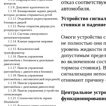
отказ соответству
контроль
1.1.9. Документ идентичности
автомобиля.
1.1.10. Блокирование задних дверей,
которые должны открываться детей
Устройство сигна
1.1.11. Отдалённое радиоуправление,
блокируя дверей
стоянки и падение
1.1.12. Рычаг открытия дверцы рта
резервуара горючего
1.1.13. Система электронного
Ожоги устройства с
антиземлечерпания
1.1.14. Клапан закрытия заправки
не полностью они п
горючего
уровень жидкости п
1.1.15. Каталитический
трансформатор
допустимым предел
1.1.16. Панель управления
(автомобиль с бензином и дизельным
во включенном сос
двигателем)
тормоза стоянки). 
1.1.17. Панели управления
(автомобиль с двигателем в бензине)
сигнализации непо
1.1.18. Панель управления
отнимают причину е
(автомобиль с автоматической передачей)
1.1.19. Панели управления
(автомобиль с дизельным двигателем)
1.1.20. Панель управления устройства
Центральное устро
сигнализации
функционировани
1.1.21. Стеклоочиститель экрана
Windshield
1.1.22. Радиатор спины смотрелся в