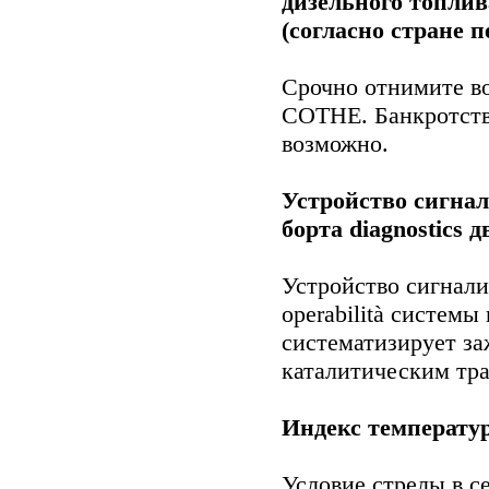
дизельного топлив
(согласно стране п
Срочно отнимите во
СОТНЕ. Банкротств
возможно.
Устройство сигна
борта diagnostics 
Устройство сигнали
operabilità систем
систематизирует за
каталитическим тра
Индекс температу
Условие стрелы в с