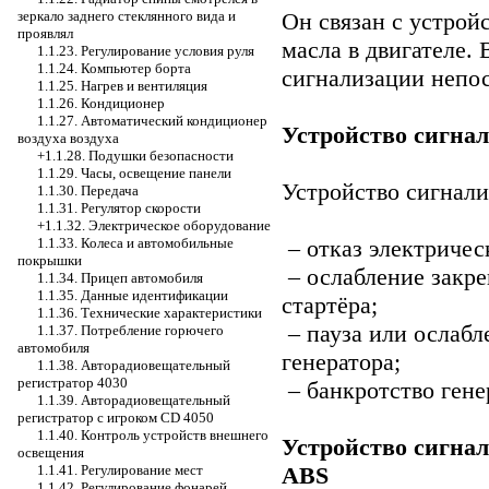
зеркало заднего стеклянного вида и
Он связан с устрой
проявлял
масла в двигателе.
1.1.23. Регулирование условия руля
1.1.24. Компьютер борта
сигнализации непос
1.1.25. Нагрев и вентиляция
1.1.26. Кондиционер
1.1.27. Автоматический кондиционер
Устройство сигна
воздуха воздуха
+1.1.28. Подушки безопасности
1.1.29. Часы, освещение панели
Устройство сигнали
1.1.30. Передача
1.1.31. Регулятор скорости
+1.1.32. Электрическое оборудование
1.1.33. Колеса и автомобильные
– отказ электричес
покрышки
– ослабление закр
1.1.34. Прицеп автомобиля
1.1.35. Данные идентификации
стартёра;
1.1.36. Технические характеристики
– пауза или ослабл
1.1.37. Потребление горючего
автомобиля
генератора;
1.1.38. Авторадиовещательный
регистратор 4030
– банкротство гене
1.1.39. Авторадиовещательный
регистратор с игроком CD 4050
1.1.40. Контроль устройств внешнего
Устройство сигна
освещения
1.1.41. Регулирование мест
ABS
1.1.42. Регулирование фонарей