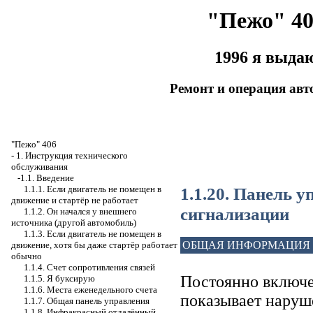
"Пежо" 40
1996 я выда
Ремонт и операция ав
"Пежо" 406
-
1. Инструкция технического
обслуживания
-1.1. Введение
1.1.20. Панель 
1.1.1. Если двигатель не помещен в
движение и стартёр не работает
сигнализации
1.1.2. Он начался у внешнего
источника (другой автомобиль)
1.1.3. Если двигатель не помещен в
ОБЩАЯ ИНФОРМАЦИЯ
движение, хотя бы даже стартёр работает
обычно
1.1.4. Счет сопротивления связей
Постоянно включе
1.1.5. Я буксирую
1.1.6. Места еженедельного счета
показывает наруш
1.1.7. Общая панель управления
1.1.8. Инфракрасный отдалённый