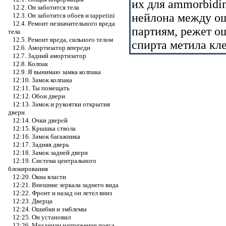
их для ammorbidim
12.2. Он заботится тела
нейлона между ош
12.3. Он заботится обоев и tappetini
12.4. Ремонт незначительного вреда
партиям, режет о
тела
12.5. Ремонт вреда, сильного телом
спирта метила кле
12.6. Амортизатор впереди
12.7. Задний амортизатор
12.8. Колпак
12.9. Я вынимаю замка колпака
12:10. Замок колпака
12:11. Ты помещать
12:12. Обои двери
12:13. Замок и рукоятки открытия
двери
12:14. Очки дверей
12:15. Крышка ствола
12:16. Замок багажника
12:17. Задняя дверь
12:18. Замок задней двери
12:19. Система центрального
блокирования
12:20. Окна власти
12:21. Внешние зеркала заднего вида
12:22. Фронт и назад он летел вниз
12:23. Дверца
12:24. Ошибки и эмблемы
12:25. Он установил
12:26. Механизм напряжения пояса