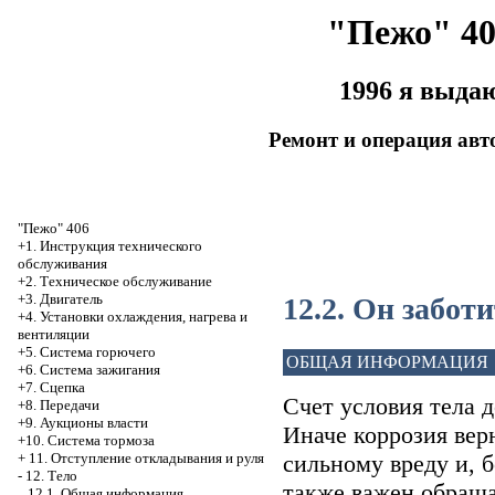
"Пежо" 40
1996 я выда
Ремонт и операция ав
"Пежо" 406
+1. Инструкция технического
обслуживания
+2. Техническое обслуживание
+3. Двигатель
12.2. Он забот
+4. Установки охлаждения, нагрева и
вентиляции
+5. Система горючего
ОБЩАЯ ИНФОРМАЦИЯ
+6. Система зажигания
+7. Сцепка
Счет условия тела 
+8. Передачи
+9. Аукционы власти
Иначе коррозия вер
+10. Система тормоза
сильному вреду и, 
+
11. Отступление откладывания и руля
-
12. Тело
также важен обраща
12.1. Общая информация