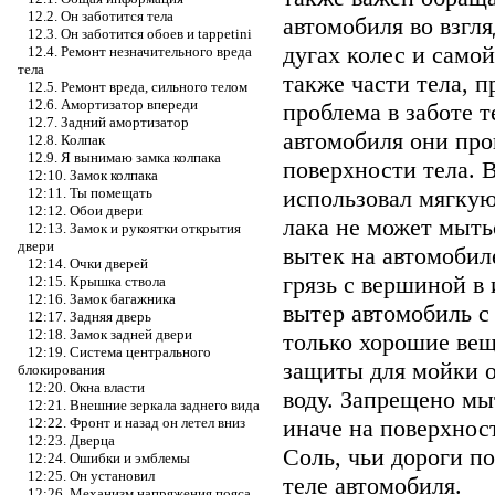
12.2. Он заботится тела
автомобиля во взгля
12.3. Он заботится обоев и tappetini
дугах колес и самой
12.4. Ремонт незначительного вреда
тела
также части тела, 
12.5. Ремонт вреда, сильного телом
12.6. Амортизатор впереди
проблема в заботе т
12.7. Задний амортизатор
автомобиля они пр
12.8. Колпак
12.9. Я вынимаю замка колпака
поверхности тела. 
12:10. Замок колпака
использовал мягкую
12:11. Ты помещать
12:12. Обои двери
лака не может мыть
12:13. Замок и рукоятки открытия
двери
вытек на автомобил
12:14. Очки дверей
грязь с вершиной в
12:15. Крышка ствола
12:16. Замок багажника
вытер автомобиль 
12:17. Задняя дверь
12:18. Замок задней двери
только хорошие вещ
12:19. Система центрального
защиты для мойки 
блокирования
12:20. Окна власти
воду. Запрещено мы
12:21. Внешние зеркала заднего вида
иначе на поверхнос
12:22. Фронт и назад он летел вниз
12:23. Дверца
Соль, чьи дороги п
12:24. Ошибки и эмблемы
12:25. Он установил
теле автомобиля.
12:26. Механизм напряжения пояса