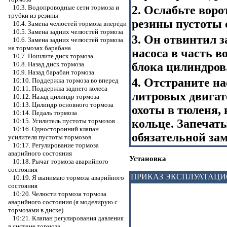
2. Ослабьте воро
10.3. Водопроводные сети тормоза и
трубки из резины
резины пустоты 
10.4. Замена челюстей тормоза впереди
10.5. Замена задних челюстей тормоза
3. Он отвинтил з
10.6. Замена задних челюстей тормоза
на тормозах барабана
насоса в часть в
10.7. Пошлите диск тормоза
блока цилиндров
10.8. Назад диск тормоза
10.9. Назад барабан тормоза
4. Отстраните нас
10:10. Поддержка тормоза во вперед
10:11. Поддержка заднего колеса
литровых двигате
10:12. Назад цилиндр тормоза
10:13. Цилиндр основного тормоза
охоты в тюленя, 
10:14. Педаль тормоза
кольце. Запеча
10:15. Усилитель пустоты тормозов
10:16. Односторонний клапан
обязательной зам
усилителя пустоты тормозов
10:17. Регулирование тормоза
аварийного состояния
Установка
10:18. Рычаг тормоза аварийного
состояния
ПРИКАЗ ЭКСПЛУАТАЦ
10:19. Я вынимаю тормоза аварийного
состояния
10:20. Челюсти тормоза тормоза
аварийного состояния (я моделирую с
тормозами в диске)
10:21. Клапан регулирования давления
в системе тормоза