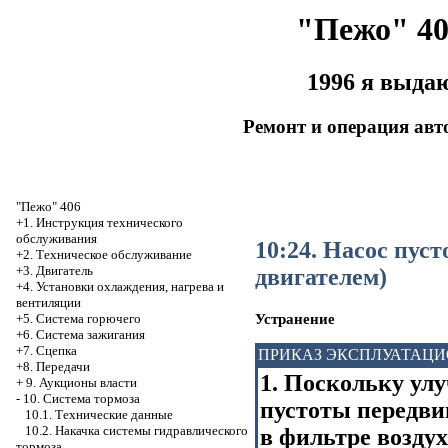
"Пежо" 40
1996 я выда
Ремонт и операция ав
"Пежо" 406
+1. Инструкция технического
обслуживания
10:24. Насос пус
+2. Техническое обслуживание
+3. Двигатель
двигателем)
+4. Установки охлаждения, нагрева и
вентиляции
Устранение
+5. Система горючего
+6. Система зажигания
+7. Сцепка
ПРИКАЗ ЭКСПЛУАТАЦ
+8. Передачи
1. Поскольку ул
+
9. Аукционы власти
-
10. Система тормоза
пустоты передви
10.1. Технические данные
10.2. Накачка системы гидравлического
в фильтре воздух
тормоза