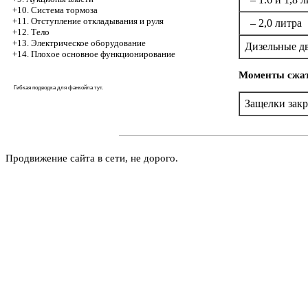
+10. Система тормоза
+11. Отступление откладывания и руля
– 2,0 литра
+12. Тело
+13. Электрическое оборудование
Дизельные д
+14. Плохое основное функционирование
Моменты сжати
Гибкая подводка для фанкойла
тут
.
Защелки закр
Продвижение сайта в сети, не дорого.