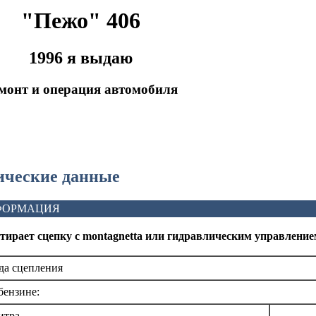
"Пежо" 406
1996 я выдаю
монт и операция автомобиля
нические данные
ФОРМАЦИЯ
тирает сцепку с montagnetta или гидравлическим управлени
да сцепления
бензине:
итра