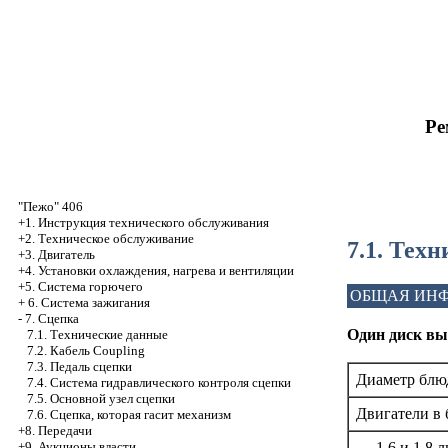
Ре
"Пежо" 406
+1. Инструкция технического обслуживания
+2. Техническое обслуживание
7.1. Тех
+3. Двигатель
+4. Установки охлаждения, нагрева и вентиляции
+5. Система горючего
ОБЩАЯ ИН
+
6. Система зажигания
-
7. Сцепка
Один диск вы
7.1. Технические данные
7.2. Кабель Coupling
7.3. Педаль сцепки
Диаметр блю
7.4. Система гидравлического контроля сцепки
7.5. Основной узел сцепки
Двигатели в 
7.6. Сцепка, которая гасит механизм
+8. Передачи
– 1.6 и 1,8 л
+9. Аукционы власти