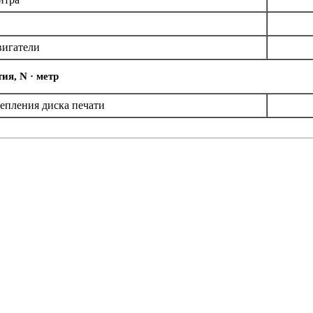
вигатели
я, N · метр
епления диска печати