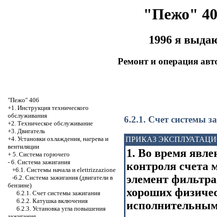
"Пежо" 40
1996 я выда
Ремонт и операция ав
"Пежо" 406
+1. Инструкция технического
обслуживания
6.2.1. Счет системы 
+2. Техническое обслуживание
+3. Двигатель
+4. Установки охлаждения, нагрева и
ПРИКАЗ ЭКСПЛУАТАЦ
вентиляции
1. Во время явл
+
5. Система горючего
-
6. Система зажигания
контроля счета
+6.1. Системы начала и elettrizzazione
элемент фильтра
-6.2. Система зажигания (двигатели в
бензине)
хороших физичес
6.2.1. Счет системы зажигания
6.2.2. Катушка включения
исполнительным
6.2.3. Установка угла повышения
зажигания