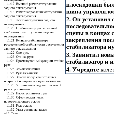
плоскодонки был
11:17. Высший рычаг отступления
заднего откладывания
шипа управлялось
11:18. Рычаг направления отступления
заднего откладывания
2. Он установил 
11:19. Эскиз отступления заднего
откладывания
последовательнос
11:20. Стабилизатор рассерженной
сцены в концах 
стабильности отступления заднего
откладывания
закрепления пос
11:21. Кулисы стабилизатора
рассерженной стабильности отступления
стабилизатора н
заднего откладывания
11:22. Оно руль
3. Завинтил новы
11:23. Стойка руля
стабилизатор и 
11:24. Промежуточный аукцион стойки
руля
4. Учредите
колес
11:25. Замок зажигания
11:26. Руль механизма
11:27. Замена предохранительных
покрытий поворачивающего механизма
11:28. Устранение воздуха с системой
руля с усилителем
11:29. Насос усилителя руля
11:30. Сферическая петля
поворачивающего эскиза
11:31. Руль эскиза
11:32. Углы установки колес
+12. Тело