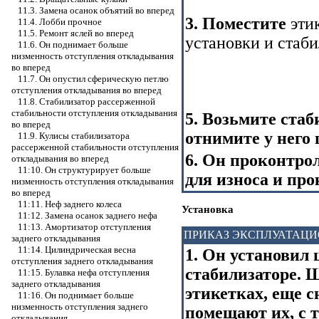
11.3. Замена осанок объятий во вперед
3. Поместите
эти
11.4. Лобби прочное
11.5. Ремонт яслей во вперед
установки и стаби
11.6. Он поднимает больше
низменность отступления откладывания
во вперед
11.7. Он опустил сферическую петлю
отступления откладывания во вперед
11.8. Стабилизатор рассерженной
стабильности отступления откладывания
5. Возьмите стаб
во вперед
отнимите у него
11.9. Кулисы стабилизатора
рассерженной стабильности отступления
6. Он проконтро
откладывания во вперед
11:10. Он структурирует больше
для износа и про
низменность отступления откладывания
во вперед
11:11. Неф заднего колеса
Установка
11:12. Замена осанок заднего нефа
11:13. Амортизатор отступления
ПРИКАЗ ЭКСПЛУАТАЦ
заднего откладывания
11:14. Цилиндрическая весна
1. Он установил
отступления заднего откладывания
стабилизаторе. 
11:15. Булавка нефа отступления
заднего откладывания
этикетках, еще 
11:16. Он поднимает больше
низменность отступления заднего
помещают их, с 
откладывания